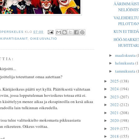
ÄÄRIMMÄIS
NELIÖIMIS
VALEHDELTU
PELOTTAV
KUN EI TIED
ÖPERSKELES
KLO
07:00
HÖÖ-MARKE
KKIPARTISAANIT
,
OIKEUSVALTIO
HUHTITAR
maaliskuuta
(
►
TTIA:
helmikuuta
(1
►
rjoitti...
tammikuuta
(
►
oittelija toteuttanut omaa aatettaan?
2025
(138)
►
2024
(194)
. Käräjäoikeus päätti nyt kyllä. Päätöksestä valitetaan
►
oviin, jossa lopputuleman hovioikeus toteaa että ei.
2023
(207)
►
n käsittelyyn menee aikaa ja ekoapinoilla on kesä aikaa
2022
(212)
►
oradoilla lain tulkinnan oikeudella.
2021
(208)
►
issa tulee valituskielto mokomasta pikkuasiasta
2020
(198)
►
n oikeuteen. Oikeus voittaa.
2019
(177)
►
2018
(155)
►
sed.