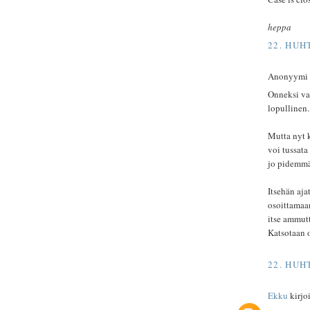
heppa
22. HUH
Anonyymi ki
Onneksi va
lopullinen.
Mutta nyt k
voi tussata
jo pidemmä
Itsehän aj
osoittamaan
itse ammut
Katsotaan o
22. HUH
Ekku
kirjoit