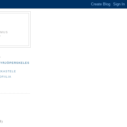
EMUS
Ä
A
YRJÖPERSKELES
RKASTELE
OFIILIA
3)