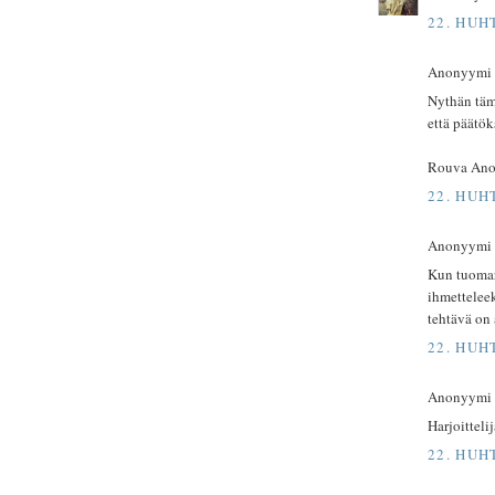
22. HUH
Anonyymi ki
Nythän tämä
että päätök
Rouva An
22. HUH
Anonyymi ki
Kun tuomari
ihmettelee
tehtävä on 
22. HUH
Anonyymi ki
Harjoitteli
22. HUH