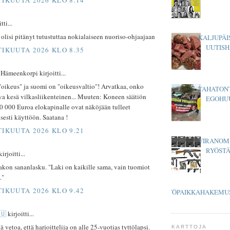
tti...
olisi pitänyt tutustuttaa nokialaiseen nuoriso-ohjaajaan
KALJUPÄI
UUTISH
TIKUUTA 2026 KLO 8.35
Hämeenkorpi kirjoitti...
"oikeus" ja suomi on "oikeusvaltio"! Arvatkaa, onko
TAHATON
va kesä vilkasliikenteinen... Muuten: Koneen säätiön
EGOHU
0 000 Euroa elokapinalle ovat näköjään tulleet
esti käyttöön. Saatana !
TIKUUTA 2026 KLO 9.21
VIRANOM
RYÖST
irjoitti...
akon sananlasku. "Laki on kaikille sama, vain tuomiot
."
TIKUUTA 2026 KLO 9.42
TYÖPAIKKAHAKEMU
🇺
kirjoitti...
ä vetoa, että harjoittelija on alle 25-vuotias tyttölapsi.
KARTTOJA