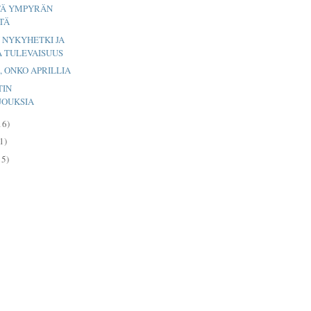
TÄ YMPYRÄN
TÄ
 NYKYHETKI JA
A TULEVAISUUS
Ä, ONKO APRILLIA
TIN
JOUKSIA
16)
1)
15)