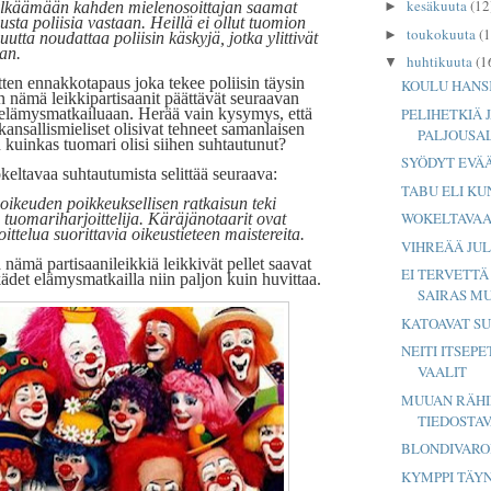
kesäkuuta
(12
►
ylkäämään kahden mielenosoittajan saamat
elusta poliisia vastaan. Heillä ei ollut tuomion
toukokuuta
(1
►
utta noudattaa poliisin käskyjä, jotka ylittivät
lan.
huhtikuuta
(1
▼
tten ennakkotapaus joka tekee poliisin täysin
KOULU HANSK
 nämä leikkipartisaanit päättävät seuraavan
PELIHETKIÄ 
 elämysmatkailuaan. Herää vain kysymys, että
ansallismieliset olisivat tehneet samanlaisen
PALJOUSA
 kuinkas tuomari olisi siihen suhtautunut?
SYÖDYT EVÄ
eltavaa suhtautumista selittää seuraava:
TABU ELI KUN
oikeuden poikkeuksellisen ratkaisun teki
WOKELTAVAA
 tuomariharjoittelija. Käräjänotaarit ovat
ittelua suorittavia oikeustieteen maistereita.
VIHREÄÄ JUL
nämä partisaanileikkiä leikkivät pellet saavat
EI TERVETTÄ
ädet elämysmatkailla niin paljon kuin huvittaa.
SAIRAS M
KATOAVAT S
NEITI ITSEP
VAALIT
MUUAN RÄHI
TIEDOSTA
BLONDIVARO
KYMPPI TÄY