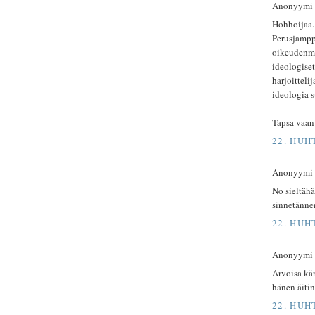
Anonyymi ki
Hohhoijaa. 
Perusjampp
oikeudenmu
ideologiset
harjoitteli
ideologia 
Tapsa vaan
22. HUH
Anonyymi ki
No sieltähä
sinnetänne
22. HUH
Anonyymi ki
Arvoisa kär
hänen äiti
22. HUH