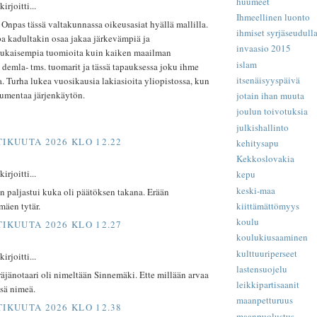
huumeet
rjoitti...
Ihmeellinen luonto
Onpas tässä valtakunnassa oikeusasiat hyällä mallilla.
ihmiset syrjäseudull
a kadultakin osaa jakaa järkevämpiä ja
invaasio 2015
kaisempia tuomioita kuin kaiken maailman
islam
 demla- tms. tuomarit ja tässä tapauksessa joku ihme
itsenäisyyspäivä
ja. Turha lukea vuosikausia lakiasioita yliopistossa, kun
sumentaa järjenkäytön.
jotain ihan muuta
joulun toivotuksia
julkishallinto
TIKUUTA 2026 KLO 12.22
kehitysapu
Kekkoslovakia
rjoitti...
kepu
keski-maa
n paljastui kuka oli päätöksen takana. Erään
kiittämättömyys
mäen tytär.
koulu
TIKUUTA 2026 KLO 12.27
koulukiusaaminen
kulttuuriperseet
rjoitti...
lastensuojelu
äjänotaari oli nimeltään Sinnemäki. Ette millään arvaa
leikkipartisaanit
nsä nimeä.
maanpetturuus
TIKUUTA 2026 KLO 12.38
maanpuolustus