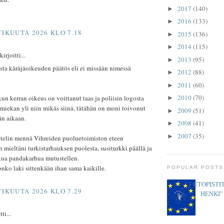
2017
(140)
►
2016
(133)
►
TIKUUTA 2026 KLO 7.18
2015
(136)
►
2014
(115)
►
rjoitti...
2013
(95)
►
sta käräjäoikeuden päätös eli ei missään nimessä
2012
(88)
►
2011
(60)
►
2010
(70)
un kerran oikeus on voittanut taas ja poliisin logosta
►
 miekan yli niin mikäs siinä, tätähän on moni toivonut
2009
(51)
►
n aikaan.
2008
(41)
►
2007
(35)
►
attelin mennä Vihreiden puoluetoimiston eteen
 mieltäni turkistarhauksen puolesta, susiturkki päällä ja
tua pandakarhua mutustellen.
nko laki sittenkään ihan sama kaikille.
POPULAR POSTS
UTOPISTIT
TIKUUTA 2026 KLO 7.29
HENKI”
ti...