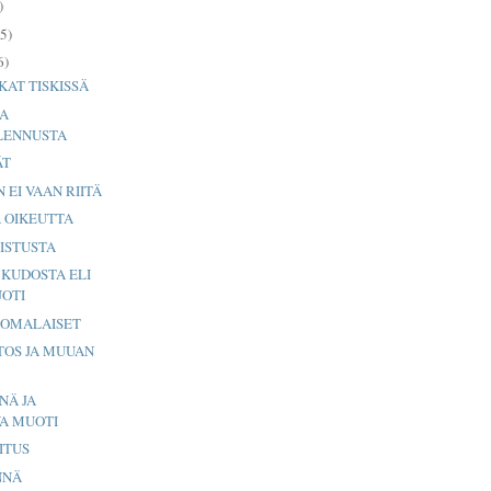
)
5)
6)
AT TISKISSÄ
JA
LENNUSTA
ÄT
 EI VAAN RIITÄ
 OIKEUTTA
ISTUSTA
 KUDOSTA ELI
UOTI
UOMALAISET
ETOS JA MUUAN
NÄ JA
VA MUOTI
ITUS
NNÄ