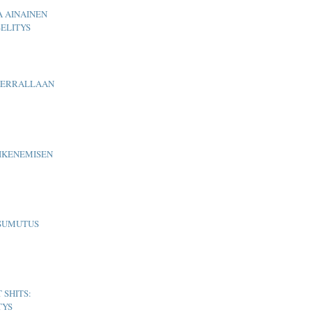
A AINAINEN
ELITYS
KERRALLAAN
AIKENEMISEN
 SUMUTUS
 SHITS:
TYS