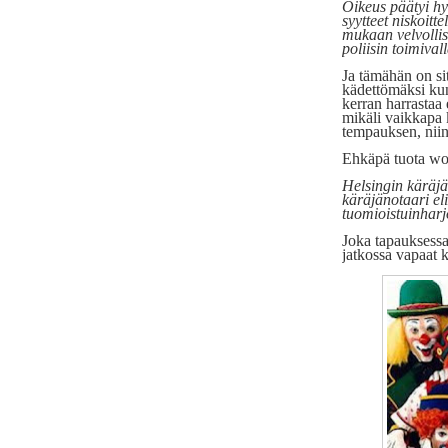
Oikeus päätyi h
syytteet niskoitt
mukaan velvollisu
poliisin toimival
Ja tämähän on si
kädettömäksi kun
kerran harrastaa
mikäli vaikkapa k
tempauksen, niin
Ehkäpä tuota wok
Helsingin käräjä
käräjänotaari eli
tuomioistuinharjo
Joka tapauksessa 
jatkossa vapaat k