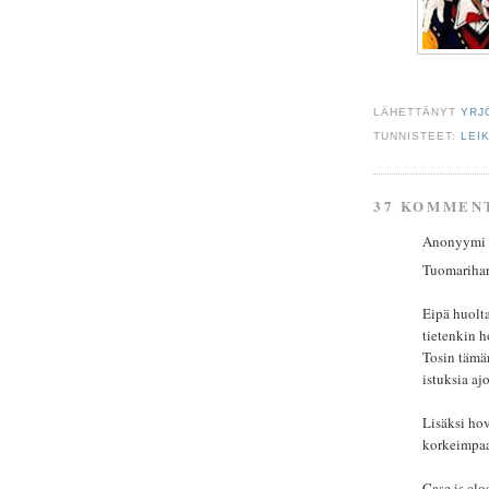
LÄHETTÄNYT
YRJ
TUNNISTEET:
LEI
37 KOMMEN
Anonyymi ki
Tuomariharj
Eipä huolta
tietenkin h
Tosin tämä
istuksia aj
Lisäksi hov
korkeimpaa
Case is clo