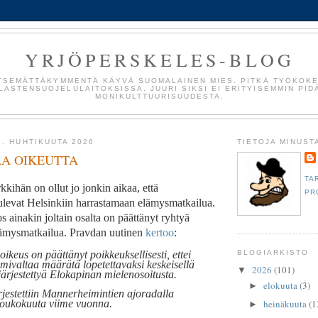
YRJÖPERSKELES-BLOG
TSEMÄTTÄKYMMENTÄ KÄYVÄ SUOMALAINEN MIES. PITKÄ TYÖKOK
LASTENSUOJELULAITOKSISSA. JUURI SIKSI EI ERITYISEMMIN PID
MONIKULTTUURISUUDESTA.
2. HUHTIKUUTA 2026
TIETOJA MINUST
A OIKEUTTA
TA
kihän on ollut jo jonkin aikaa, että
PR
tulevat Helsinkiin harrastamaan elämysmatkailua.
os ainakin joltain osalta on päättänyt ryhtyä
lämysmatkailua. Pravdan uutinen
kertoo
:
ikeus on päättänyt poikkeuksellisesti, ettei
BLOGIARKISTO
toimivaltaa määrätä lopetettavaksi keskeisellä
2026
(101)
▼
järjestettyä Elokapinan mielenosoitusta.
elokuuta
(3)
►
rjestettiin Mannerheimintien ajoradalla
heinäkuuta
(1
toukokuuta viime vuonna.
►