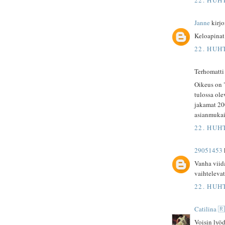
Janne
kirjoi
Keloapinat 
22. HUH
Terhomatti 
Oikeus on 
tulossa ole
jakamat 20
asianmukais
22. HUH
29051453
k
Vanha viid
vaihtelevat
22. HUH
Catilina 
Voisin lyöd