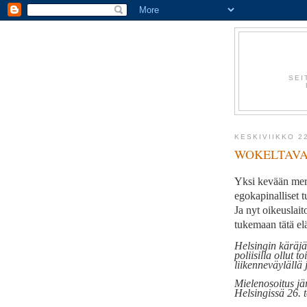
SEI
KESKIVIIKKO 2
WOKELTAVA
Yksi kevään merk
egokapinalliset 
Ja nyt oikeuslait
tukemaan tätä e
Helsingin käräjäo
poliisilla ollut 
liikenneväylällä 
Mielenosoitus jä
Helsingissä 26. 