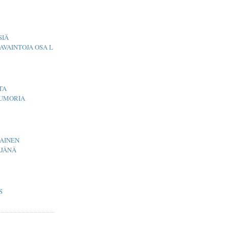
SIÄ
AVAINTOJA OSA L
TA
UMORIA
AINEN
ÄJÄNÄ
S