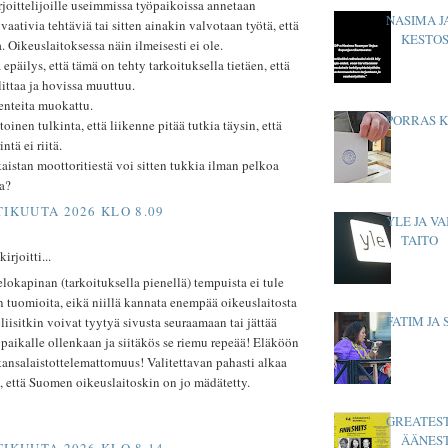
joittelijoille useimmissa työpaikoissa annetaan
NASIMA J
ativia tehtäviä tai sitten ainakin valvotaan työtä, että
KESTOS
a. Oikeuslaitoksessa näin ilmeisesti ei ole.
 epäilys, että tämä on tehty tarkoituksella tietäen, että
littaa ja hovissa muuttuu.
enteita muokattu.
PORRAS 
oinen tulkinta, että liikenne pitää tutkia täysin, että
ntä ei riitä.
aistan moottoritiestä voi sitten tukkia ilman pelkoa
a?
TIKUUTA 2026 KLO 8.09
YLE JA V
TAITO
rjoitti...
 elokapinan (tarkoituksella pienellä) tempuista ei tule
 tuomioita, eikä niillä kannata enempää oikeuslaitosta
FATIM JA
oliisitkin voivat tyytyä sivusta seuraamaan tai jättää
aikalle ollenkaan ja siitäkös se riemu repeää! Eläköön
kansalaistottelemattomuus! Valitettavan pahasti alkaa
ä, että Suomen oikeuslaitoskin on jo mädätetty.
GREATEST
o
ÄÄNES
TIKUUTA 2026 KLO 8.14