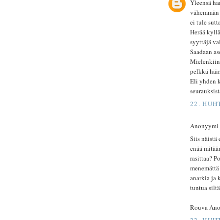
Yleensä har
vähemmän va
ei tule sutt
Herää kyllä
syyttäjä va
Saadaan as
Mielenkiint
pelkkä häiri
Eli yhden k
seurauksist
22. HUH
Anonyymi ki
Siis näistä
enää mitään
rasittaa? P
menemättä p
anarkia ja 
tuntua silt
Rouva An
22. HUH