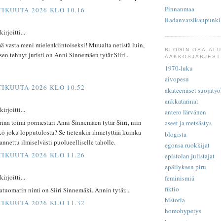
Pinnanmaa
TIKUUTA 2026 KLO 10.16
Radanvarsikaupunki
rjoitti...
 vasta meni mielenkiintoiseksi! Muualta netistä luin,
BLOGIN OSA-AL
sen tehnyt juristi on Anni Sinnemäen tytär Siiri...
AAKKOSJÄRJES
1970-luku
o
aivopesu
TIKUUTA 2026 KLO 10.52
akateemiset suojatyö
ankkatarinat
rjoitti...
antero lärvänen
na toimi pormestari Anni Sinnemäen tytär Siiri, niin
aseet ja metsästys
kö joku lopputulosta? Se tietenkin ihmetyttää kuinka
blogista
annettu ilmiselvästi puolueelliselle taholle.
egonsa ruokkijat
TIKUUTA 2026 KLO 11.26
epistolan julistajat
epäilyksen piru
rjoitti...
feminismiä
fiktio
jatuomarin nimi on Siiri Sinnemäki. Annin tytär...
historia
TIKUUTA 2026 KLO 11.32
homohypetys