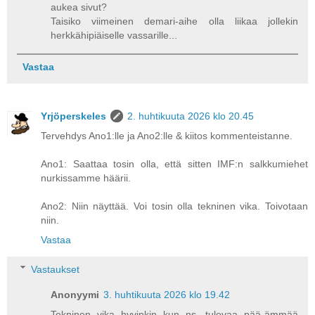
aukea sivut?
Taisiko viimeinen demari-aihe olla liikaa jollekin
herkkähipiäiselle vassarille...
Vastaa
Yrjöperskeles
2. huhtikuuta 2026 klo 20.45
Tervehdys Ano1:lle ja Ano2:lle & kiitos kommenteistanne.
Ano1: Saattaa tosin olla, että sitten IMF:n salkkumiehet
nurkissamme häärii.
Ano2: Niin näyttää. Voi tosin olla tekninen vika. Toivotaan
niin.
Vastaa
Vastaukset
Anonyymi
3. huhtikuuta 2026 klo 19.42
Tekninen vika hyvinkin kun ns. tulevaa pää-ämmää