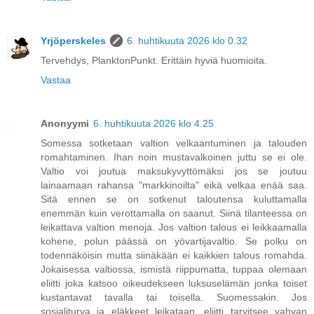
Yrjöperskeles
6. huhtikuuta 2026 klo 0.32
Tervehdys, PlanktonPunkt. Erittäin hyviä huomioita.
Vastaa
Anonyymi
6. huhtikuuta 2026 klo 4.25
Somessa sotketaan valtion velkaantuminen ja talouden
romahtaminen. Ihan noin mustavalkoinen juttu se ei ole.
Valtio voi joutua maksukyvyttömäksi jos se joutuu
lainaamaan rahansa "markkinoilta" eikä velkaa enää saa.
Sitä ennen se on sotkenut taloutensa kuluttamalla
enemmän kuin verottamalla on saanut. Siinä tilanteessa on
leikattava valtion menoja. Jos valtion talous ei leikkaamalla
kohene, polun päässä on yövartijavaltio. Se polku on
todennäköisin mutta siinäkään ei kaikkien talous romahda.
Jokaisessa valtiossa, ismistä riippumatta, tuppaa olemaan
eliitti joka katsoo oikeudekseen luksuselämän jonka toiset
kustantavat tavalla tai toisella. Suomessakin. Jos
sosialiturva ja eläkkeet leikataan, eliitti tarvitsee vahvan