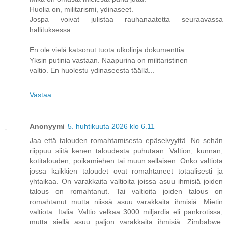
Huolia on, militarismi, ydinaseet.
Jospa voivat julistaa rauhanaatetta seuraavassa
hallituksessa.
En ole vielä katsonut tuota ulkolinja dokumenttia
Yksin putinia vastaan. Naapurina on militaristinen
valtio. En huolestu ydinaseesta täällä...
Vastaa
Anonyymi
5. huhtikuuta 2026 klo 6.11
Jaa että talouden romahtamisesta epäselvyyttä. No sehän
riippuu siitä kenen taloudesta puhutaan. Valtion, kunnan,
kotitalouden, poikamiehen tai muun sellaisen. Onko valtiota
jossa kaikkien taloudet ovat romahtaneet totaalisesti ja
yhtaikaa. On varakkaita valtioita joissa asuu ihmisiä joiden
talous on romahtanut. Tai valtioita joiden talous on
romahtanut mutta niissä asuu varakkaita ihmisiä. Mietin
valtiota. Italia. Valtio velkaa 3000 miljardia eli pankrotissa,
mutta siellä asuu paljon varakkaita ihmisiä. Zimbabwe.