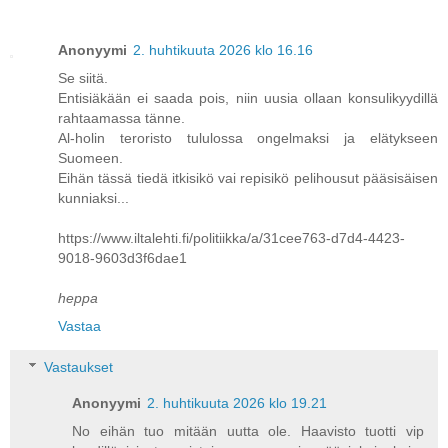
Anonyymi
2. huhtikuuta 2026 klo 16.16
Se siitä.
Entisiäkään ei saada pois, niin uusia ollaan konsulikyydillä
rahtaamassa tänne.
Al-holin teroristo tululossa ongelmaksi ja elätykseen
Suomeen.
Eihän tässä tiedä itkisikö vai repisikö pelihousut pääsisäisen
kunniaksi...
https://www.iltalehti.fi/politiikka/a/31cee763-d7d4-4423-
9018-9603d3f6dae1
heppa
Vastaa
Vastaukset
Anonyymi
2. huhtikuuta 2026 klo 19.21
No eihän tuo mitään uutta ole. Haavisto tuotti vip