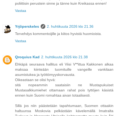
poliittisin perustein sinne ja tänne kuin Kreikassa ennen!
Vastaa
Yrjöperskeles
2. huhtikuuta 2026 klo 21.36
Tervehdys kommentoijille ja kiitos hyvistä huomioista.
Vastaa
Qroquius Kad
2. huhtikuuta 2026 klo 21.38
Ehkäpä seuraava hallitus eli Viisi V**ittua Kakkonen alkaa
maksaa kiinteään tuomituille vangeille vankilaan
asumistukea ja työttömyyskorvausta.
Oikeastaan se olisi hyvä:
sitä nopeammin saataisiin ne Mustapukuiset
Mustasalkkumiehet ottamaan rahat pois tyttöjen käsistä
ennen kuin Suomi romahtaa aivan totaalisesti.
Sillä jos niin päästetään tapahtumaan, Suomen ottaakin
haltuunsa Moskovia pelkästään kävelemällä Imatralta