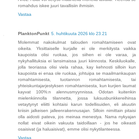
romahdus iskee juuri tavallisiin ihmisiin.
Vastaa
PlanktonPunkt
5. huhtikuuta 2026 klo 23.21
Molemmat nakokulmat talouden romahtamiseen ovat
oikeita. Yksittaiselle kurjalle ei ole merkitysta vaikka
kaupoista olisi ruokaa, jos siihen ei ole varaa, ja
nykyhallituksia ei lansimaissa juuri kiinnosta. Keskiluokalle,
jolla teoriassa olisi viela rahaa, kay kehnosti silloin kun
kaupoista ei enaa ole ruokaa, johtuipa se maailmankaupan
romahtamisesta, tuotannon romahtamisesta, tai
yhteiskuntajarjestyksen romahtamisesta, kun kurjien laumat
kayvat 100%:n alennusmyynnissa. Odotan kuitenkin
mielenkiinnolla tilannetta, jossa luksusbunkkereihinsa
vetaytynyt eliitti kohtaisi karun todellisuiden, eli akuutin
kriisin jalkeisen jalleenrakennusajan. Silloin nimittain pitaisi
olla aidosti pateva, jos meinaa menestya. Nama nykyajan
nollat eivat oikein vakuuta taidoillaan - jos he oikeasti
osaisivat (ja haluaisivat), emme olisi nykytilanteessa.
Vastaa