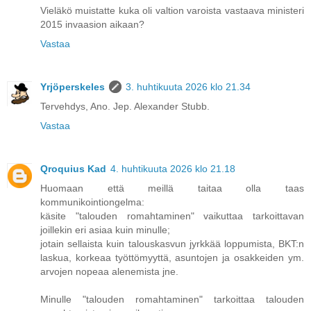
Vieläkö muistatte kuka oli valtion varoista vastaava ministeri
2015 invaasion aikaan?
Vastaa
Yrjöperskeles
3. huhtikuuta 2026 klo 21.34
Tervehdys, Ano. Jep. Alexander Stubb.
Vastaa
Qroquius Kad
4. huhtikuuta 2026 klo 21.18
Huomaan että meillä taitaa olla taas
kommunikointiongelma:
käsite "talouden romahtaminen" vaikuttaa tarkoittavan
joillekin eri asiaa kuin minulle;
jotain sellaista kuin talouskasvun jyrkkää loppumista, BKT:n
laskua, korkeaa työttömyyttä, asuntojen ja osakkeiden ym.
arvojen nopeaa alenemista jne.
Minulle "talouden romahtaminen" tarkoittaa talouden