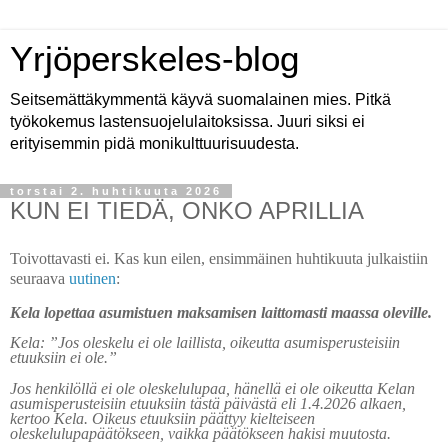
Yrjöperskeles-blog
Seitsemättäkymmentä käyvä suomalainen mies. Pitkä
työkokemus lastensuojelulaitoksissa. Juuri siksi ei
erityisemmin pidä monikulttuurisuudesta.
torstai 2. huhtikuuta 2026
KUN EI TIEDÄ, ONKO APRILLIA
Toivottavasti ei. Kas kun eilen, ensimmäinen huhtikuuta julkaistiin
seuraava
uutinen
:
Kela lopettaa asumistuen maksamisen laittomasti maassa oleville.
Kela: ”Jos oleskelu ei ole laillista, oikeutta asumisperusteisiin
etuuksiin ei ole.”
Jos henkilöllä ei ole oleskelulupaa, hänellä ei ole oikeutta Kelan
asumisperusteisiin etuuksiin tästä päivästä eli 1.4.2026 alkaen,
kertoo Kela. Oikeus etuuksiin päättyy kielteiseen
oleskelulupapäätökseen, vaikka päätökseen hakisi muutosta.