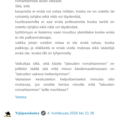
romahtamista aivan oikeasti.
Sitä, että
kaupoista ei enää voi ostaa mitään, koska ne on ostettu tai
ryöstetty tyhjiksi eikä niitä voi täydentää;
huoltoasemilta ei saa enää polttoaineita koska tankit on
ostettu tyhjiksi eikä niitä voi täydentää;
työttömyys ei lisäänny vaan muuttuu yleistilaksi koska enää
ei ole palkanmaksajia;
vaikka jotain voisikin ostaa ei ole enää rahaa, koska
palkkoja ja eläkkeitä ei enää voida maksaa eikä säästöjä
enää ole, koska tilit on tyhjennetty.
Vaikuttaa siltä, että käsite "talouden romahtaminen" on
joillekin täällä sitä mitä minun käsitemaailmassani on
"talouden vakava heikentyminen".
Vastaisen keskustelun helpottamiseksi minusta olisi
mukavaa, jos voisitte kertoa minulle mitä "talouden
romahtaminen" teille merkitsee?
Vastaa
Yrjöperskeles
4. huhtikuuta 2026 klo 21.36