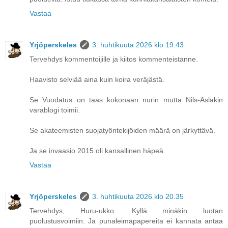
Vastaa
Yrjöperskeles
3. huhtikuuta 2026 klo 19.43
Tervehdys kommentoijille ja kiitos kommenteistanne.
Haavisto selviää aina kuin koira veräjästä.
Se Vuodatus on taas kokonaan nurin mutta Nils-Aslakin
varablogi toimii.
Se akateemisten suojatyöntekijöiden määrä on järkyttävä.
Ja se invaasio 2015 oli kansallinen häpeä.
Vastaa
Yrjöperskeles
3. huhtikuuta 2026 klo 20.35
Tervehdys, Huru-ukko. Kyllä minäkin luotan
puolustusvoimiin. Ja punaleimapapereita ei kannata antaa