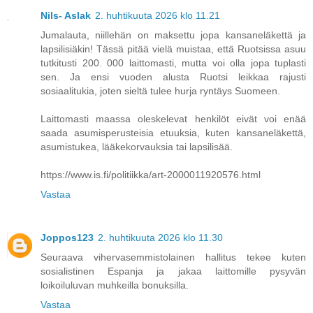
Nils- Aslak
2. huhtikuuta 2026 klo 11.21
Jumalauta, niillehän on maksettu jopa kansaneläkettä ja
lapsilisiäkin! Tässä pitää vielä muistaa, että Ruotsissa asuu
tutkitusti 200. 000 laittomasti, mutta voi olla jopa tuplasti
sen. Ja ensi vuoden alusta Ruotsi leikkaa rajusti
sosiaalitukia, joten sieltä tulee hurja ryntäys Suomeen.
Laittomasti maassa oleskelevat henkilöt eivät voi enää
saada asumisperusteisia etuuksia, kuten kansaneläkettä,
asumistukea, lääkekorvauksia tai lapsilisää.
https://www.is.fi/politiikka/art-2000011920576.html
Vastaa
Joppos123
2. huhtikuuta 2026 klo 11.30
Seuraava vihervasemmistolainen hallitus tekee kuten
sosialistinen Espanja ja jakaa laittomille pysyvän
loikoiluluvan muhkeilla bonuksilla.
Vastaa