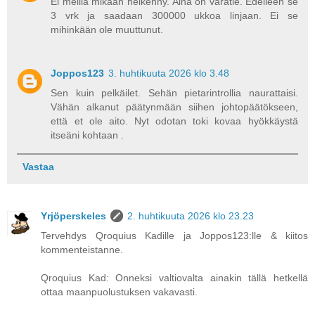
Ei meillä mikään heikenny. Aina on varatie. Edelleen se
3 vrk ja saadaan 300000 ukkoa linjaan. Ei se
mihinkään ole muuttunut.
Joppos123
3. huhtikuuta 2026 klo 3.48
Sen kuin pelkäilet. Sehän pietarintrollia naurattaisi.
Vähän alkanut päätynmään siihen johtopäätökseen,
että et ole aito. Nyt odotan toki kovaa hyökkäystä
itseäni kohtaan .
Vastaa
Yrjöperskeles
2. huhtikuuta 2026 klo 23.23
Tervehdys Qroquius Kadille ja Joppos123:lle & kiitos
kommenteistanne.
Qroquius Kad: Onneksi valtiovalta ainakin tällä hetkellä
ottaa maanpuolustuksen vakavasti.