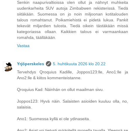
Senkin naapurivaltioissa olen ollut ja nähnyt muhkeita
uudenkarheita SUV autoja Zimbabwen rekisterissä. Tiedä
siitäkään. Suomessa on jo noin miljoonan kotitalouden
talous romahtanut. Poikamiehistä ei pidetä lukua. Pankit
tekevät miljardien tulosta. Tiedä oikein tästäkään missä
kategoriassa ollaan. Kaikkien talous ei varmaankaan
romahda, täälläkään.
Vastaa
Yrjöperskeles
5. huhtikuuta 2026 klo 20.22
Tervehdys Qroquius Kadille, Joppos123:lle, Ano1:lle ja
Ano2:lle & kiitos kommenteistanne.
Qroquius Kad: Näinhän on ollut maailman sivu.
Joppos123: Hyvä näin. Salaisten asioiden kuuluu olla, no,
salaisia.
Ano1: Suomessa kyllä ei ole ydinaseita.
Ano2: Asiat voi tietysti määritellä monella tavalla. Yleensä se