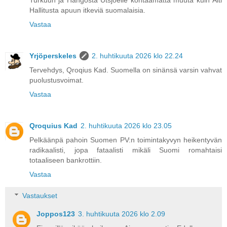
Turkuun ja Hangosta Utsjoelle kohtaamatta muuta kuin Äiti
Hallitusta apuun itkeviä suomalaisia.
Vastaa
Yrjöperskeles
2. huhtikuuta 2026 klo 22.24
Tervehdys, Qroqius Kad. Suomella on sinänsä varsin vahvat
puolustusvoimat.
Vastaa
Qroquius Kad
2. huhtikuuta 2026 klo 23.05
Pelkäänpä pahoin Suomen PV:n toimintakyvyn heikentyvän
radikaalisti, jopa fataalisti mikäli Suomi romahtaisi
totaaliseen bankrottiin.
Vastaa
Vastaukset
Joppos123
3. huhtikuuta 2026 klo 2.09