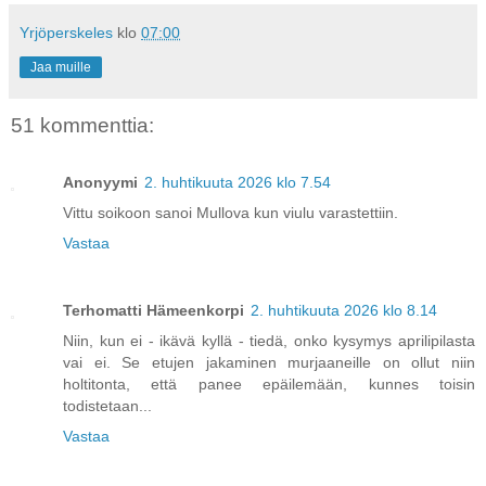
Yrjöperskeles
klo
07:00
Jaa muille
51 kommenttia:
Anonyymi
2. huhtikuuta 2026 klo 7.54
Vittu soikoon sanoi Mullova kun viulu varastettiin.
Vastaa
Terhomatti Hämeenkorpi
2. huhtikuuta 2026 klo 8.14
Niin, kun ei - ikävä kyllä - tiedä, onko kysymys aprilipilasta
vai ei. Se etujen jakaminen murjaaneille on ollut niin
holtitonta, että panee epäilemään, kunnes toisin
todistetaan...
Vastaa