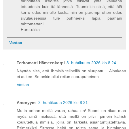
tarinoitaan asioista jotka olisivat yhtä kaukana
totuudesta kuin itä lännestä. Tuuminkin siinä, että älä
kerro edes minulle koska niin on parempi etten edes
sivulauseessa tule puhneeksi läpiä päähäni
tahtomattani.
Huru-ukko
Vastaa
Terhomatti Hämeenkorpi
3. huhtikuuta 2026 klo 8.24
Näyttää siltä, että Ihmisiä telineillä on sluupattu....Ainakaan
ei aukee. Se onkin ollut reilun suorapuheinen.
Vastaa
Anonyymi
3. huhtikuuta 2026 klo 8.31
Mutta onhan meillä varaa, rahaa on! Suomi on rikas maa
myös siinä mielessä, että meillä on pilvin pimein kalliisti
koulutettuja ihmisiä, joilla on tärkeitä asiantuntijatehtäviä.
Esimerkiksi Sitrassa heitä on toista sataa ja hintalappu