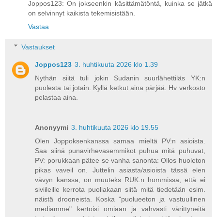
Joppos123: On jokseenkin käsittämätöntä, kuinka se jätkä
on selvinnyt kaikista tekemisistään.
Vastaa
Vastaukset
Joppos123
3. huhtikuuta 2026 klo 1.39
Nythän siitä tuli jokin Sudanin suurlähettiläs YK:n
puolesta tai jotain. Kyllä ketkut aina pärjää. Hv verkosto
pelastaa aina.
Anonyymi
3. huhtikuuta 2026 klo 19.55
Olen Joppoksenkanssa samaa mieltä PV:n asioista.
Saa siinä punavirhevasemmikot puhua mitä puhuvat,
PV: porukkaan pätee se vanha sanonta: Ollos huoleton
pikas vaveil on. Juttelin asiasta/asioista tässä elen
vävyn kanssa, on muuteks RUK:n hommissa, että ei
siviileille kerrota puoliakaan siitä mitä tiedetään esim.
näistä drooneista. Koska "puolueeton ja vastuullinen
mediamme" kertoisi omiaan ja vahvasti värittyneitä