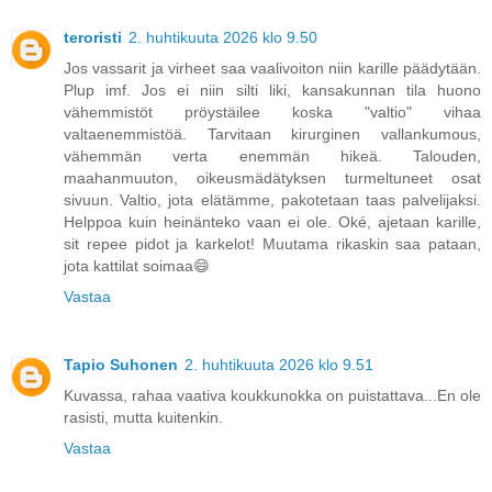
teroristi
2. huhtikuuta 2026 klo 9.50
Jos vassarit ja virheet saa vaalivoiton niin karille päädytään.
Plup imf. Jos ei niin silti liki, kansakunnan tila huono
vähemmistöt pröystäilee koska "valtio" vihaa
valtaenemmistöä. Tarvitaan kirurginen vallankumous,
vähemmän verta enemmän hikeä. Talouden,
maahanmuuton, oikeusmädätyksen turmeltuneet osat
sivuun. Valtio, jota elätämme, pakotetaan taas palvelijaksi.
Helppoa kuin heinänteko vaan ei ole. Oké, ajetaan karille,
sit repee pidot ja karkelot! Muutama rikaskin saa pataan,
jota kattilat soimaa😄
Vastaa
Tapio Suhonen
2. huhtikuuta 2026 klo 9.51
Kuvassa, rahaa vaativa koukkunokka on puistattava...En ole
rasisti, mutta kuitenkin.
Vastaa