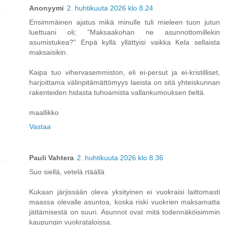
Anonyymi
2. huhtikuuta 2026 klo 8.24
Ensimmäinen ajatus mikä minulle tuli mieleen tuon jutun
luettuani oli; "Maksaakohan ne asunnottomillekin
asumistukea?" Enpä kyllä yllättyisi vaikka Kela sellaista
maksaisikin.
Kaipa tuo vihervasemmiston, eli ei-persut ja ei-kristilliset,
harjoittama välinpitämättömyys laeista on sitä yhteiskunnan
rakenteiden hidasta tuhoamista vallankumouksen tieltä.
maallikko
Vastaa
Pauli Vahtera
2. huhtikuuta 2026 klo 8.36
Suo siellä, vetelä rtäällä
Kukaan järjissään oleva yksityinen ei vuokraisi laittomasti
maassa olevalle asuntoa, koska riski vuokrien maksamatta
jättämisestä on suuri. Asunnot ovat mitä todennäköisimmin
kaupungin vuokrataloissa.