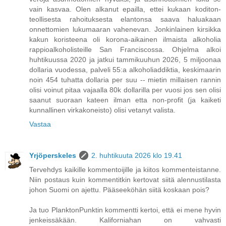
vain kasvaa. Olen alkanut epailla, ettei kukaan koditon-
teollisesta rahoituksesta elantonsa saava haluakaan
onnettomien lukumaaran vahenevan. Jonkinlainen kirsikka
kakun koristeena oli korona-aikainen ilmaista alkoholia
rappioalkoholisteille San Franciscossa. Ohjelma alkoi
huhtikuussa 2020 ja jatkui tammikuuhun 2026, 5 miljoonaa
dollaria vuodessa, palveli 55:a alkoholiaddiktia, keskimaarin
noin 454 tuhatta dollaria per suu -- mietin millaisen rannin
olisi voinut pitaa vajaalla 80k dollarilla per vuosi jos sen olisi
saanut suoraan kateen ilman etta non-profit (ja kaiketi
kunnallinen virkakoneisto) olisi vetanyt valista.
Vastaa
Yrjöperskeles
2. huhtikuuta 2026 klo 19.41
Tervehdys kaikille kommentoijille ja kiitos kommenteistanne.
Niin postaus kuin kommentitkin kertovat siitä alennustilasta
johon Suomi on ajettu. Pääseeköhän siitä koskaan pois?
Ja tuo PlanktonPunktin kommentti kertoi, että ei mene hyvin
jenkeissäkään. Kaliforniahan on vahvasti