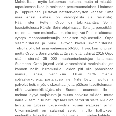
Mahdollisesti myös kokoomus mukana, mutta ei missään
tapauksessa ilkeä ja rasistinen perussuomalaiset. Lindtman
ja Tuppurainen julistavat natsitervehdysten kanssa: Oma
maa ensin ajattelu on vahingollista (ja rasistista).
Pääministeri Petteri Orpo oli takinkääntäjä Soinin
haastattelussa Päivän Soini ohjelmassa. Ilolla ja persettään
repien nauraen muistelivat, kuinka torjuivat Putinin laittaman
vyöryn maahantunkeutujia pohjoisen raja-asemilla. Orpo
sisäministerinä ja Soini Lavrovin kaveri ulkoministerinä.
Tulijoita oli ollut siinä vaiheessa 50-200. Hyvä, kun torjuivat,
mutta Orpo ja Soini unohtivat täysin, että laskivat 2015 Orpo
sisäministerinä 35 000 maahantunkeutujaa laittomasti
Suomeen. Orpo järjesti vielä varusmiehillä matkalaukkujen
kannon näille kultamunille, joiden piti olla pääasiassa
maisia, lapsia, vanhuksia. Olikin 90% miehiä,
sotilaskarkureita, partalapsia jne. Niille löytyi majoitus ja
palvelut heti, myös diskorahaa, jotta pääsee tavoittelemaan
niitä avaimenkilistäjänaisia. Suomen asunnottomille ei
meinaa löytyä majoitusta ja muuta palvelua millään, mutta
näille kultamunille heti. Nyt taas yksi terroristi sieltä Al-Holon
leiriltä on tulossa luxus-kyydillä ikuisen elatuksen piiriin.
Ulkoministeriö on salannut senkin muilta hallituksen
puolueilta. Istuu tiukassa tämä kunniakansalaisten kohtelu.