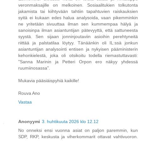
veronmaksajille on melkoinen. Sosiaalitukien tolkutonta
jakamista tai kiihtyvään tahtiin tapahtuvien raiskauksien
syitä ei kukaan edes halua analysoida, vaan pikemminkin
ne yritetään sivuuttaa ilman sen kummempaa hälyä ja
sanoisinpa ilman asiantuntijan pätevyyttä, että sattuneesta
syystä. Sen sijaan jonninjoutaviin asioihin perehtyneitä
riittää ja palstatilaa löytyy. Tänäänkin oli IL:ssä jonkun
asiantuntijan analysointi entisen ja nykyisen pääministerin
kehonkielestä, joka oli otsikoitu todella riemastuttavasti:
"Sanna Marinin ja Petteri Orpon ero näkyy yhdessä
ruumiinosassa".
Mukavia pääsiäispyhiä kaikille!
Rouva Ano
Vastaa
Anonyymi
3. huhtikuuta 2026 klo 12.12
No onneksi ensi vuonna asiat on paljon paremmin, kun
SDP, RKP, keskusta ja viherkommarit ottavat vahtivuoron.