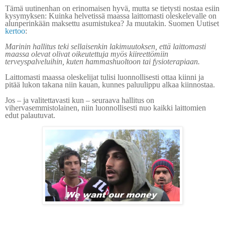
Tämä uutinenhan on erinomaisen hyvä, mutta se tietysti nostaa esiin
kysymyksen: Kuinka helvetissä maassa laittomasti oleskelevalle on
alunperinkään maksettu asumistukea? Ja muutakin. Suomen Uutiset
kertoo
:
Marinin hallitus teki sellaisenkin lakimuutoksen, että laittomasti
maassa olevat olivat oikeutettuja myös kiireettömiin
terveyspalveluihin, kuten hammashuoltoon tai fysioterapiaan.
Laittomasti maassa oleskelijat tulisi luonnollisesti ottaa kiinni ja
pitää lukon takana niin kauan, kunnes paluulippu alkaa kiinnostaa.
Jos – ja valitettavasti kun – seuraava hallitus on
vihervasemmistolainen, niin luonnollisesti nuo kaikki laittomien
edut palautuvat.