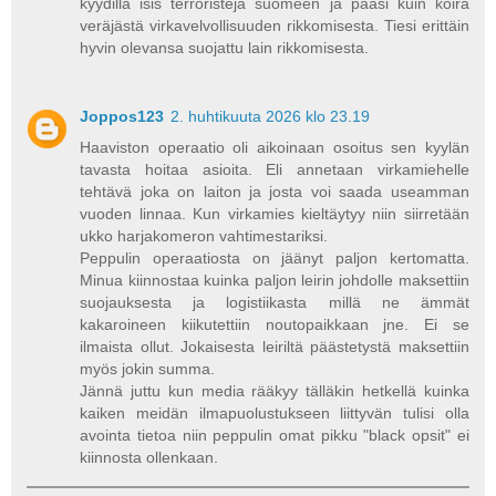
kyydillä isis terroristeja suomeen ja pääsi kuin koira
veräjästä virkavelvollisuuden rikkomisesta. Tiesi erittäin
hyvin olevansa suojattu lain rikkomisesta.
Joppos123
2. huhtikuuta 2026 klo 23.19
Haaviston operaatio oli aikoinaan osoitus sen kyylän
tavasta hoitaa asioita. Eli annetaan virkamiehelle
tehtävä joka on laiton ja josta voi saada useamman
vuoden linnaa. Kun virkamies kieltäytyy niin siirretään
ukko harjakomeron vahtimestariksi.
Peppulin operaatiosta on jäänyt paljon kertomatta.
Minua kiinnostaa kuinka paljon leirin johdolle maksettiin
suojauksesta ja logistiikasta millä ne ämmät
kakaroineen kiikutettiin noutopaikkaan jne. Ei se
ilmaista ollut. Jokaisesta leiriltä päästetystä maksettiin
myös jokin summa.
Jännä juttu kun media rääkyy tälläkin hetkellä kuinka
kaiken meidän ilmapuolustukseen liittyvän tulisi olla
avointa tietoa niin peppulin omat pikku "black opsit" ei
kiinnosta ollenkaan.