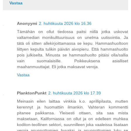
Vastaa
Anonyymi
2. huhtikuuta 2026 klo 16.36
Tämähän on ollut tiedossa paitsi niillä jotka uskovat
valtamedian monikulttuurisuus on unelma uutisointia. Ja
tätä oli sitten allekirjoittamassa se kepu. Hammashuoltoon
liittyen kepulta tulikin päivän aivopieru. Että hammashuolto
pois julkiselta. Minusta se hammashuolto pitäisi olla/sallia
vain suomalaisille. Poikkeuksena asialliset
maahanmuuttajat. Eli jotka maksavat veroja.
Vastaa
PlanktonPunkt
2. huhtikuuta 2026 klo 17.39
Meinasin eilen laittaa vinkkia k.o. aprillipilasta, mutten
kerennyt ja huomattiin ilmankin. Vahteran kommentti
pitanee paikkansa. Yleisesti ottaen, sita saa mista
maksetaan, Kaliforniassa on ollut ja on edelleen muhkea
koditon-teollinen sektori, suunnilleen joka vaaleissa lisataan
veroja asunnottomien hyvaksi, ja asunnottomien luku se