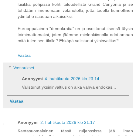
lusikka pohjassa kohti taloudellista Grand Canyonia ja se
tehdään nimenomaan velanotolla, jotta todella kunnollinen
ydintuho saadaan aikaiseksi.
Eurooppalainen "demokratia" on jo osoittanut itsensä täysin
toimimattomaksi, joten jäämme mielenkiinnolla odottamaan
mitä tulee sen tilalle? Ehkäpä valistunut yksinvaltius?
Vastaa
Vastaukset
Anonyymi
4. huhtikuuta 2026 klo 23.14
Valistunut yksininvaltius on aika vahva ehdokas...
Vastaa
Anonyymi
2. huhtikuuta 2026 klo 21.17
Kantasuomalainen tässä ruljanssissa jää ilman