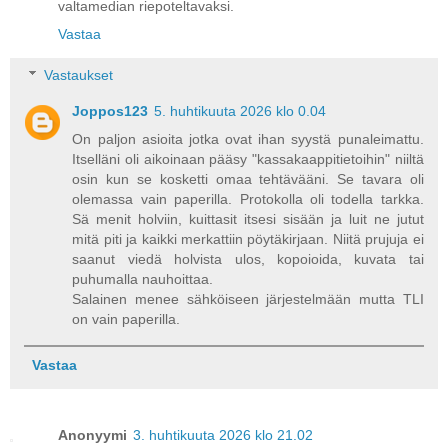
valtamedian riepoteltavaksi.
Vastaa
Vastaukset
Joppos123
5. huhtikuuta 2026 klo 0.04
On paljon asioita jotka ovat ihan syystä punaleimattu.
Itselläni oli aikoinaan pääsy "kassakaappitietoihin" niiltä
osin kun se kosketti omaa tehtävääni. Se tavara oli
olemassa vain paperilla. Protokolla oli todella tarkka.
Sä menit holviin, kuittasit itsesi sisään ja luit ne jutut
mitä piti ja kaikki merkattiin pöytäkirjaan. Niitä prujuja ei
saanut viedä holvista ulos, kopoioida, kuvata tai
puhumalla nauhoittaa.
Salainen menee sähköiseen järjestelmään mutta TLI
on vain paperilla.
Vastaa
Anonyymi
3. huhtikuuta 2026 klo 21.02