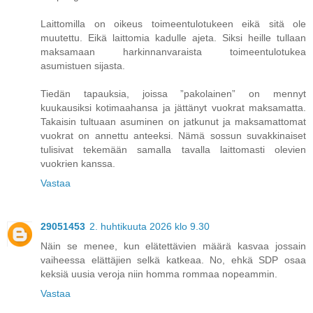
Laittomilla on oikeus toimeentulotukeen eikä sitä ole
muutettu. Eikä laittomia kadulle ajeta. Siksi heille tullaan
maksamaan harkinnanvaraista toimeentulotukea
asumistuen sijasta.
Tiedän tapauksia, joissa ”pakolainen” on mennyt
kuukausiksi kotimaahansa ja jättänyt vuokrat maksamatta.
Takaisin tultuaan asuminen on jatkunut ja maksamattomat
vuokrat on annettu anteeksi. Nämä sossun suvakkinaiset
tulisivat tekemään samalla tavalla laittomasti olevien
vuokrien kanssa.
Vastaa
29051453
2. huhtikuuta 2026 klo 9.30
Näin se menee, kun elätettävien määrä kasvaa jossain
vaiheessa elättäjien selkä katkeaa. No, ehkä SDP osaa
keksiä uusia veroja niin homma rommaa nopeammin.
Vastaa