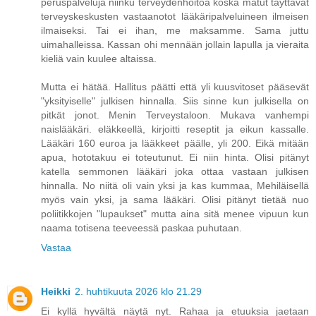
peruspalveluja niinku terveydenhoitoa koska matut täyttävät
terveyskeskusten vastaanotot lääkäripalveluineen ilmeisen
ilmaiseksi. Tai ei ihan, me maksamme. Sama juttu
uimahalleissa. Kassan ohi mennään jollain lapulla ja vieraita
kieliä vain kuulee altaissa.
Mutta ei hätää. Hallitus päätti että yli kuusvitoset pääsevät
"yksityiselle" julkisen hinnalla. Siis sinne kun julkisella on
pitkät jonot. Menin Terveystaloon. Mukava vanhempi
naislääkäri. eläkkeellä, kirjoitti reseptit ja eikun kassalle.
Lääkäri 160 euroa ja lääkkeet päälle, yli 200. Eikä mitään
apua, hototakuu ei toteutunut. Ei niin hinta. Olisi pitänyt
katella semmonen lääkäri joka ottaa vastaan julkisen
hinnalla. No niitä oli vain yksi ja kas kummaa, Mehiläisellä
myös vain yksi, ja sama lääkäri. Olisi pitänyt tietää nuo
poliitikkojen "lupaukset" mutta aina sitä menee vipuun kun
naama totisena teeveessä paskaa puhutaan.
Vastaa
Heikki
2. huhtikuuta 2026 klo 21.29
Ei kyllä hyvältä näytä nyt. Rahaa ja etuuksia jaetaan