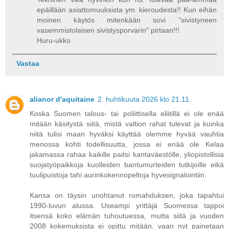
epäillään asiattomuuksista ym. kieroudesta!! Kun eihän
moinen käytös mitenkään sovi "sivistyneen
vasemmistolaisen sivistysporvarin" pirtaan!!!
Huru-ukko
Vastaa
alianor d'aquitaine
2. huhtikuuta 2026 klo 21.11
Koska Suomen talous- tai poliittisella eliitillä ei ole enää
mitään käsitystä siitä, mistä valtion rahat tulevat ja kuinka
niitä tulisi maan hyväksi käyttää olemme hyvää vauhtia
menossa kohti todellisuutta, jossa ei enää ole Kelaa
jakamassa rahaa kaikille paitsi kantaväestölle, yliopistollisia
suojatyöpaikkoja kuolleiden bantumurteiden tutkijoille eikä
tuulipuistoja tahi aurinkokennopeltoja hyvesignalointiin.
Kansa on täysin unohtanut romahduksen, joka tapahtui
1990-luvun alussa. Useampi yrittäjä Suomessa tappoi
itsensä koko elämän tuhoutuessa, mutta siitä ja vuoden
2008 kokemuksista ei opittu mitään, vaan nyt painetaan