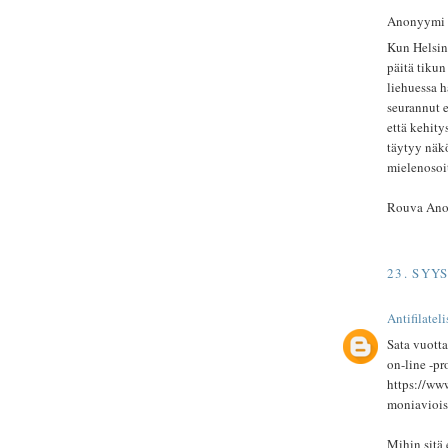
Anonyymi ki
Kun Helsing
päitä tikun
liehuessa h
seurannut e
että kehity
täytyy näkö
mielenosoi
Rouva An
23. SYY
Antifilateli
Sata vuotta
on-line -p
https://www
moniaviois
Mihin sitä 