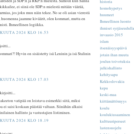
reiden ja SDP:n ja RKP:n mielestä. Samoin kun Sanna
historia
ikkailee, ei siinä ole SDP:n mielestä mitään väärää,
homohypetys
armias, jos joku muu näin tekee. No se oli asian vierestä
huumeet
it, huomenna jaamme kiväärit, olen kommari, mutta en
Ihmeellinen luonto
isti. Ihmeellinen logiikka.
ihmiset syrjäseudull
SKUUTA 2024 KLO 16.53
invaasio 2015
islam
oitti...
itsenäisyyspäivä
kommari?! Hyvin on sisäistetty isä Leninin ja isä Stalinin
jotain ihan muuta
joulun toivotuksia
julkishallinto
kehitysapu
SKUUTA 2024 KLO 17.03
Kekkoslovakia
kepu
rjoitti...
keski-maa
keeton vatipää on loistava esimerkki siitä, miksi
kiittämättömyys
 ei saisi koskaan päästää valtaan. Siinähän alkaisi
koulu
inilainen hallinto ja vastustajien listiminen.
koulukiusaaminen
SKUUTA 2024 KLO 18.19
kulttuuriperseet
lastensuojelu
rjoitti...