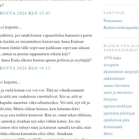
se?
SKUUTA 2024 KLO 15.03
KARTTOJA
Pinnanmaa
Kad
kirjoitti...
Radanvarsikaupunki
ahtuisi, jos satakiloinen vapaaottelua harrastava persu
hän itseään ex-raxamiehexi kutsuvaan Anna Esalaan
BLOGIN OSA-AL
utsuen tämän tälle sopivaan paikkaan sopivaan aikaan
AAKKOSJÄRJES
, miten se persun tappaminen oikein käy?
1970-luku
 Anna Esala alkaisi huutaa apuun poliisia ja syyttäjää?
aivopesu
SKUUTA 2024 KLO 16.12
akateemiset suojatyö
ankkatarinat
ri
kirjoitti...
antero lärvänen
 ja vielä kerran voi voi voi. Tätä ne viherkommarit
aseet ja metsästys
a siitä suu vaahdossa varoittelivat. Siis se, että se
blogista
hapuhe muuttuu väkivallanteoiksi. Voi että, nyt oli jo
egonsa ruokkijat
ydä niin. Mutta olihan hienoa, kun katumus kävi
epistolan julistajat
a ja asia tulikin kuntoon. Kun ns. omat tekee tällaista,
epäilyksen piru
 anteeksi, kunhan nyt edes vähän katuu. Jos siis
feminismiä
inen olisi tehnyt näin ja katunut samalla tavalla, niin
tään oikeaa katumista olisi ollut. Ainakaan
fiktio