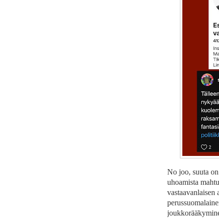
No joo, suuta on
uhoamista mahtuu
vastaavanlaisen a
perussuomalaine
joukkorääkymine