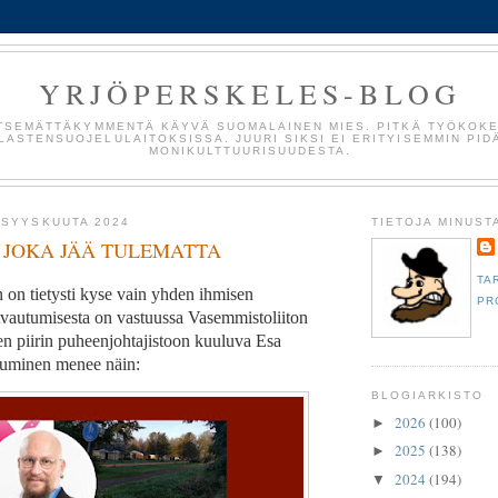
YRJÖPERSKELES-BLOG
TSEMÄTTÄKYMMENTÄ KÄYVÄ SUOMALAINEN MIES. PITKÄ TYÖKOK
LASTENSUOJELULAITOKSISSA. JUURI SIKSI EI ERITYISEMMIN PID
MONIKULTTUURISUUDESTA.
 SYYSKUUTA 2024
TIETOJA MINUST
 JOKA JÄÄ TULEMATTA
TA
n on tietysti kyse vain yhden ihmisen
PR
vautumisesta on vastuussa Vasemmistoliiton
 piirin puheenjohtajistoon kuuluva Esa
tuminen menee näin:
BLOGIARKISTO
2026
(100)
►
2025
(138)
►
2024
(194)
▼