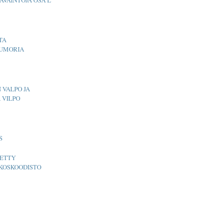
TA
UMORIA
 VALPO JA
 VILPO
S
ETTY
KOSKOODISTO