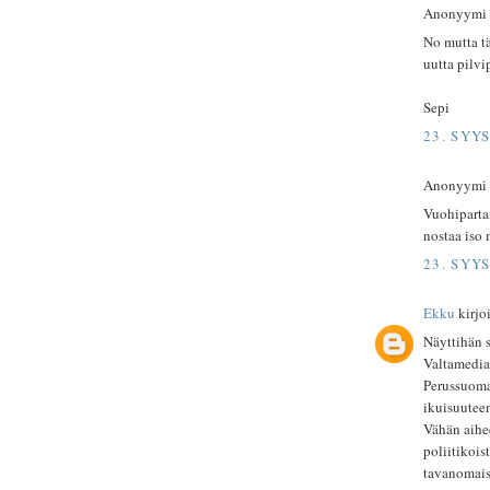
Anonyymi ki
No mutta tä
uutta pilvi
Sepi
23. SYY
Anonyymi ki
Vuohipartai
nostaa iso 
23. SYY
Ekku
kirjoit
Näyttihän s
Valtamedian
Perussuomal
ikuisuutee
Vähän aihee
poliitikois
tavanomais