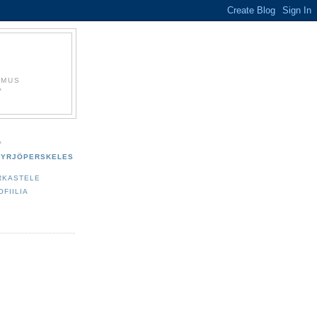
EMUS
Ä
A
YRJÖPERSKELES
RKASTELE
OFIILIA