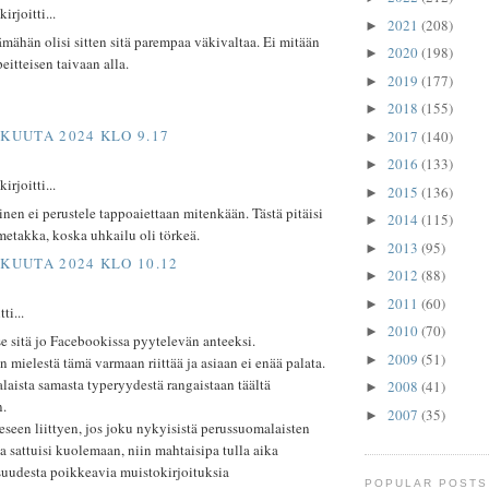
rjoitti...
2021
(208)
►
mähän olisi sitten sitä parempaa väkivaltaa. Ei mitään
2020
(198)
►
peitteisen taivaan alla.
2019
(177)
►
2018
(155)
►
SKUUTA 2024 KLO 9.17
2017
(140)
►
2016
(133)
►
rjoitti...
2015
(136)
►
nen ei perustele tappoaiettaan mitenkään. Tästä pitäisi
2014
(115)
►
metakka, koska uhkailu oli törkeä.
2013
(95)
►
SKUUTA 2024 KLO 10.12
2012
(88)
►
2011
(60)
►
ti...
2010
(70)
►
e sitä jo Facebookissa pyytelevän anteeksi.
2009
(51)
►
 mielestä tämä varmaan riittää ja asiaan ei enää palata.
aista samasta typeryydestä rangaistaan täältä
2008
(41)
►
n.
2007
(35)
►
seen liittyen, jos joku nykyisistä perussuomalaisten
ta sattuisi kuolemaan, niin mahtaisipa tulla aika
uudesta poikkeavia muistokirjoituksia
POPULAR POSTS