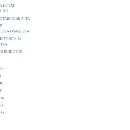
A HYVÄT
TEET
JOTAIN OIKEUTTA
E
ISTA OSAAJISTA
KUTUSTA JA
UTTA
ON RUIKUTUS
6)
)
8)
8)
18)
7)
18)