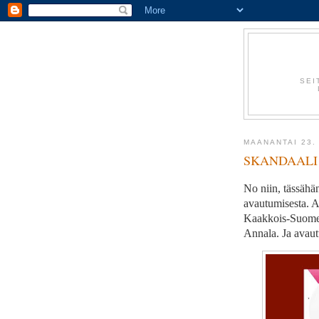
SEI
MAANANTAI 23.
SKANDAALI
No niin, tässähä
avautumisesta. A
Kaakkois-Suomen
Annala. Ja avau