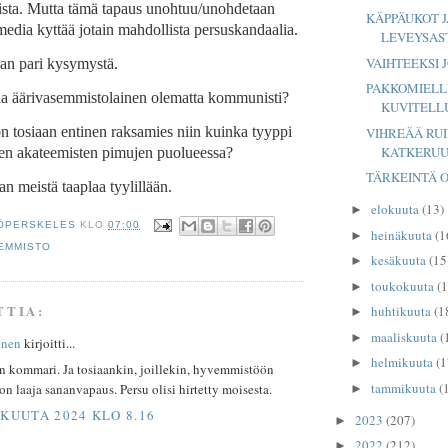
ista. Mutta tämä tapaus unohtuu/unohdetaan
KÄPPÄUKOT J
media kyttää jotain mahdollista persuskandaalia.
LEVEYSAS
VAIHTEEKSI 
aan pari kysymystä.
PAKKOMIELL
la äärivasemmistolainen olematta kommunisti?
KUVITELLU
on tosiaan entinen raksamies niin kuinka tyyppi
VIHREÄÄ RUI
KATKERU
den akateemisten pimujen puolueessa?
TÄRKEINTÄ 
n meistä taaplaa tyylillään.
elokuuta
(13)
►
ÖPERSKELES
KLO
07:00
heinäkuuta
(1
►
EMMISTO
kesäkuuta
(15
►
toukokuuta
(1
►
TTIA:
huhtikuuta
(1
►
maaliskuuta
(
►
onen
kirjoitti...
helmikuuta
(1
►
 kommari. Ja tosiaankin, joillekin, hyvemmistöön
tammikuuta
(
on laaja sananvapaus. Persu olisi hirtetty moisesta.
►
SKUUTA 2024 KLO 8.16
2023
(207)
►
2022
(212)
►