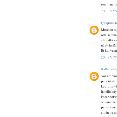
sen ihan it
23. SYY
Qroquius 
Mitähän tap
ottaisi tä
yhteyttä k
näyttämään
Ei kai vaan
23. SYY
Kalle Peltta
Voi voi voi
pelkäsivät j
kuuluisa vi
lähellä kä
Facebookiss
se annetaan
perusuomala
eihän ne mi