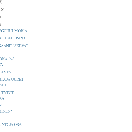
6)
16)
)
)
 EGOHUUMORIA
ITTEELLISINA
SAANIT ISKEVÄT
OKA JÄÄ
TA
EESTÄ
NTA JA UUDET
SET
 TYTÖT,
AA
N
INEN?
INTOJA OSA