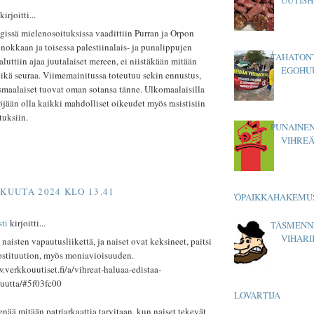
rjoitti...
issä mielenosoituksissa vaadittiin Purran ja Orpon
 nokkaan ja toisessa palestiinalais- ja punalippujen
TAHATON
aluttiin ajaa juutalaiset mereen, ei niistäkään mitään
EGOHU
ikä seuraa. Viimemainitussa toteutuu sekin ennustus,
smaalaiset tuovat oman sotansa tänne. Ulkomaalaisilla
jään olla kaikki mahdolliset oikeudet myös rasistisiin
tuksiin.
PUNAINEN
VIHREÄ
o
SKUUTA 2024 KLO 13.41
TYÖPAIKKAHAKEMU
sti
kirjoitti...
TÄSMENN
VIHARI
 naisten vapautusliikettä, ja naiset ovat keksineet, paitsi
rostituution, myös moniavioisuuden.
.verkkouutiset.fi/a/vihreat-haluaa-edistaa-
uutta/#5f03fc00
PALOVARTIJA
enää mitään patriarkaattia tarvitaan, kun naiset tekevät