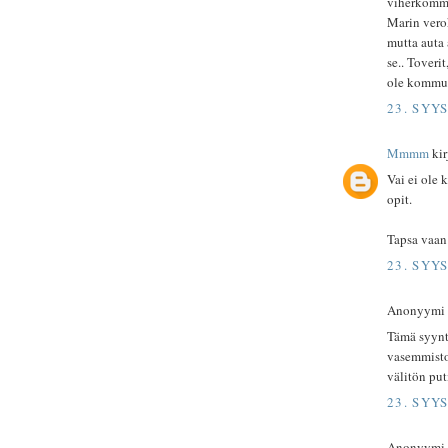
viherkomma
Marin verok
mutta auta 
se.. Tover
ole kommun
23. SYY
Mmmm
kirj
Vai ei ole 
opit.
Tapsa vaan
23. SYY
Anonyymi ki
Tämä syynta
vasemmistoa
välitön put
23. SYY
Anonyymi ki