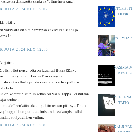
 vastustaa tilaisuutta saada ns."viimeinen sana".
UTOPISTIT
SKUUTA 2024 KLO 12.02
HENKI”
rjoitti...
n väkivalta on sitä parempaa väkivaltaa sanoi jo
soma Li.
FATIM JA
SKUUTA 2024 KLO 12.10
kirjoitti...
NASIMA J
ä olisi ollut persu jolta on lauantai-iltana jäänyt
KESTOS
uki niin nyt vaadittaisiin Purraa myöten
mista väkivallasta ja vihervasemmisto tumputtaisi
stä kehiin.
sä on kommunisti niin sehän oli vaan "läppä", ei mitään
YLE JA V
hajaantukaa.
TAITO
stit edelleenkään ole tappokiimastaan päässyt. Taitaa
ytyä tappolistat puoluetoimiston kassakaapista siltä
ä saisivat täydellisen vallan.
SKUUTA 2024 KLO 13.02
KALJUPÄI
UUTISH