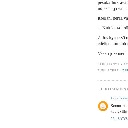
pesukarhukravat
nopeasti ja valta
Itselläni herää v
1. Kuinka voi ol
2. Jos kyseessä 
edelleen on noi
Vaaan jokainenha
LÄHETTÄNYT
YRJ
TUNNISTEET:
VAS
31 KOMMEN
Tapio Suh
Kommari on
kuuluville 
23. SYY