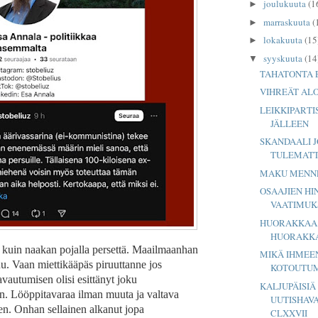
joulukuuta
(1
►
marraskuuta
(
►
lokakuuta
(15
►
syyskuuta
(14
▼
TAHATONTA
VIHREÄT ALO
LEIKKIPARTI
JÄLLEEN
SKANDAALI J
TULEMAT
MAKU MENN
OSAAJIEN HI
VAATIMUK
HUORAKKAA,
HUORAKK
 kuin naakan pojalla persettä. Maailmaanhan
MIKÄ IHMEE
. Vaan miettikääpäs piruuttanne jos
KOTOUTUM
vautumisen olisi esittänyt joku
KALJUPÄISIÄ
n. Lööppitavaraa ilman muuta ja valtava
UUTISHAVA
n. Onhan sellainen alkanut jopa
CLXXVII