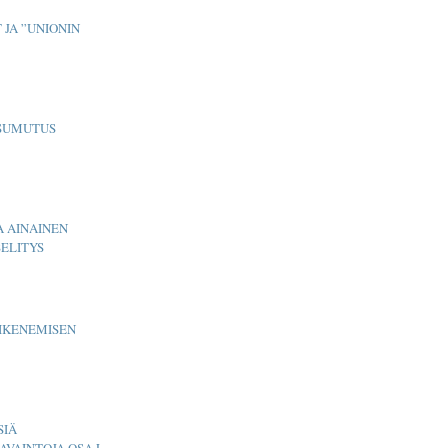
 JA ”UNIONIN
 SUMUTUS
A AINAINEN
ELITYS
AIKENEMISEN
SIÄ
AVAINTOJA OSA L