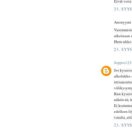
Eivät voisi
23. SYY
Anonyymi ki
Vasemmisto
aikoinaan 
Huru-ukko
23. SYY
Joppos123
Jos kyseess
alkolukko a
irtisanoutu
välikysymy
Kun kysees
nähtävää, 
Ei kommuni
edelleen lö
varalta, ett
23. SYY