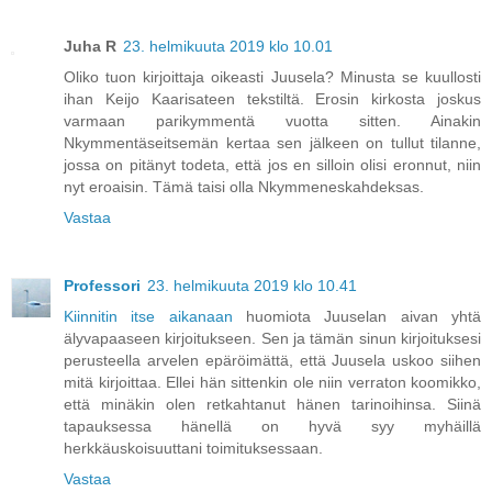
Juha R
23. helmikuuta 2019 klo 10.01
Oliko tuon kirjoittaja oikeasti Juusela? Minusta se kuullosti
ihan Keijo Kaarisateen tekstiltä. Erosin kirkosta joskus
varmaan parikymmentä vuotta sitten. Ainakin
Nkymmentäseitsemän kertaa sen jälkeen on tullut tilanne,
jossa on pitänyt todeta, että jos en silloin olisi eronnut, niin
nyt eroaisin. Tämä taisi olla Nkymmeneskahdeksas.
Vastaa
Professori
23. helmikuuta 2019 klo 10.41
Kiinnitin itse aikanaan
huomiota Juuselan aivan yhtä
älyvapaaseen kirjoitukseen. Sen ja tämän sinun kirjoituksesi
perusteella arvelen epäröimättä, että Juusela uskoo siihen
mitä kirjoittaa. Ellei hän sittenkin ole niin verraton koomikko,
että minäkin olen retkahtanut hänen tarinoihinsa. Siinä
tapauksessa hänellä on hyvä syy myhäillä
herkkäuskoisuuttani toimituksessaan.
Vastaa