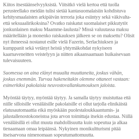
Kiitos itsestäänselvyyksistä. Viitsitkö vielä kertoa että tuolla
perusteellako meidän tulisi sietää kantasuomalaisiin kohdistuva
kehitysmaalaisten arkipäivän terroria joka esiintyy sekä väkivalta-
että seksuaalirikoksina? Ovatko raiskatut suomalaiset pikkutytöt
jonkunlainen maksu Maamme-laulusta? Missä valuutassa maksu
määritellään ja monenko raiskauksen jälkeen se on maksettu? Olisit
nyt ihmeessä nostanut esille vielä Fazerin, Serlachiuksen ja
kumppanit sekä vetänyt heistä yhtymäkohdat nykyiseen
kaarnaveneitten veistelyyn ja niitten aikaansaamaan huikaisevaan
tulevaisuuteen.
Suomessa on aina elänyt muualta muuttaneita, joskus vähän,
joskus enemmän. Turvaa hakeneitakin olemme ottaneet vastaan:
esimerkiksi pakolaisia neuvostovallankumouksen jaloista.
Myöntää täytyy, myöntää täytyy. Ja samalla täytyy muistuttaa että
niille silloisille venäläisille pakolaisille ei ollut tarjolla elinikäistä
elatusautomaattia eikä myöskään puolestaloukkaantumis- ja
jalustallenostokoneistoa jota arvon toimittaja itsekin edustaa. Niillä
venäläisillä ei ollut muuta mahdollisuutta kuin sopeutua ja alkaa
tienaamaan omaa leipäänsä. Nykyinen monikultturismi pitää
itseisarvona nimenomaan sopeutumattomuutta.