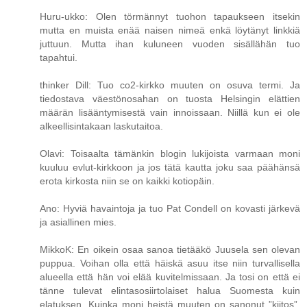
Huru-ukko: Olen törmännyt tuohon tapaukseen itsekin
mutta en muista enää naisen nimeä enkä löytänyt linkkiä
juttuun. Mutta ihan kuluneen vuoden sisällähän tuo
tapahtui.
thinker Dill: Tuo co2-kirkko muuten on osuva termi. Ja
tiedostava väestönosahan on tuosta Helsingin elättien
määrän lisääntymisestä vain innoissaan. Niillä kun ei ole
alkeellisintakaan laskutaitoa.
Olavi: Toisaalta tämänkin blogin lukijoista varmaan moni
kuuluu evlut-kirkkoon ja jos tätä kautta joku saa päähänsä
erota kirkosta niin se on kaikki kotiopäin.
Ano: Hyviä havaintoja ja tuo Pat Condell on kovasti järkevä
ja asiallinen mies.
MikkoK: En oikein osaa sanoa tietääkö Juusela sen olevan
puppua. Voihan olla että häiskä asuu itse niin turvallisella
alueella että hän voi elää kuvitelmissaan. Ja tosi on että ei
tänne tulevat elintasosiirtolaiset halua Suomesta kuin
elatuksen. Kuinka moni heistä muuten on sanonut ”kiitos”.