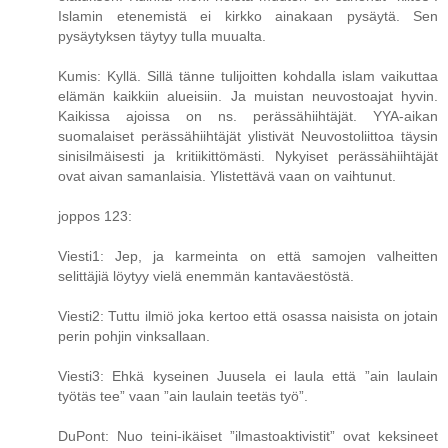
Islamin etenemistä ei kirkko ainakaan pysäytä. Sen
pysäytyksen täytyy tulla muualta.
Kumis: Kyllä. Sillä tänne tulijoitten kohdalla islam vaikuttaa
elämän kaikkiin alueisiin. Ja muistan neuvostoajat hyvin.
Kaikissa ajoissa on ns. perässähiihtäjät. YYA-aikan
suomalaiset perässähiihtäjät ylistivät Neuvostoliittoa täysin
sinisilmäisesti ja kritiikittömästi. Nykyiset perässähiihtäjät
ovat aivan samanlaisia. Ylistettävä vaan on vaihtunut.
joppos 123:
Viesti1: Jep, ja karmeinta on että samojen valheitten
selittäjiä löytyy vielä enemmän kantaväestöstä.
Viesti2: Tuttu ilmiö joka kertoo että osassa naisista on jotain
perin pohjin vinksallaan.
Viesti3: Ehkä kyseinen Juusela ei laula että ”ain laulain
työtäs tee” vaan ”ain laulain teetäs työ”.
DuPont: Nuo teini-ikäiset ”ilmastoaktivistit” ovat keksineet