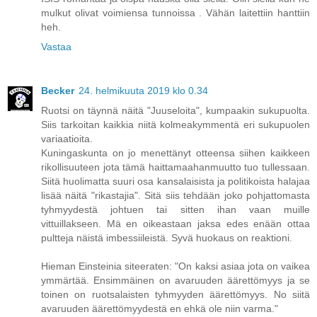
mulkut olivat voimiensa tunnoissa . Vähän laitettiin hanttiin
heh.
Vastaa
Becker
24. helmikuuta 2019 klo 0.34
Ruotsi on täynnä näitä "Juuseloita", kumpaakin sukupuolta.
Siis tarkoitan kaikkia niitä kolmeakymmentä eri sukupuolen
variaatioita.
Kuningaskunta on jo menettänyt otteensa siihen kaikkeen
rikollisuuteen jota tämä haittamaahanmuutto tuo tullessaan.
Siitä huolimatta suuri osa kansalaisista ja politikoista halajaa
lisää näitä "rikastajia". Sitä siis tehdään joko pohjattomasta
tyhmyydestä johtuen tai sitten ihan vaan muille
vittuillakseen. Mä en oikeastaan jaksa edes enään ottaa
pultteja näistä imbessiileistä. Syvä huokaus on reaktioni.
Hieman Einsteinia siteeraten: "On kaksi asiaa jota on vaikea
ymmärtää. Ensimmäinen on avaruuden äärettömyys ja se
toinen on ruotsalaisten tyhmyyden äärettömyys. No siitä
avaruuden äärettömyydestä en ehkä ole niin varma."