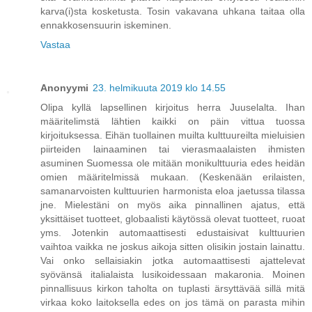
karva(i)sta kosketusta. Tosin vakavana uhkana taitaa olla
ennakkosensuurin iskeminen.
Vastaa
Anonyymi
23. helmikuuta 2019 klo 14.55
Olipa kyllä lapsellinen kirjoitus herra Juuselalta. Ihan
määritelimstä lähtien kaikki on päin vittua tuossa
kirjoituksessa. Eihän tuollainen muilta kulttuureilta mieluisien
piirteiden lainaaminen tai vierasmaalaisten ihmisten
asuminen Suomessa ole mitään monikulttuuria edes heidän
omien määritelmissä mukaan. (Keskenään erilaisten,
samanarvoisten kulttuurien harmonista eloa jaetussa tilassa
jne. Mielestäni on myös aika pinnallinen ajatus, että
yksittäiset tuotteet, globaalisti käytössä olevat tuotteet, ruoat
yms. Jotenkin automaattisesti edustaisivat kulttuurien
vaihtoa vaikka ne joskus aikoja sitten olisikin jostain lainattu.
Vai onko sellaisiakin jotka automaattisesti ajattelevat
syövänsä italialaista lusikoidessaan makaronia. Moinen
pinnallisuus kirkon taholta on tuplasti ärsyttävää sillä mitä
virkaa koko laitoksella edes on jos tämä on parasta mihin