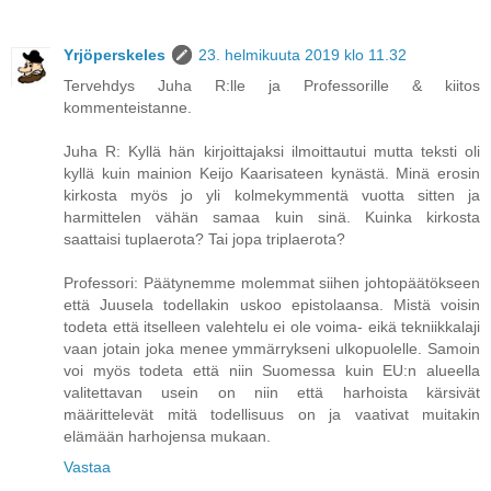
Yrjöperskeles
23. helmikuuta 2019 klo 11.32
Tervehdys Juha R:lle ja Professorille & kiitos
kommenteistanne.
Juha R: Kyllä hän kirjoittajaksi ilmoittautui mutta teksti oli
kyllä kuin mainion Keijo Kaarisateen kynästä. Minä erosin
kirkosta myös jo yli kolmekymmentä vuotta sitten ja
harmittelen vähän samaa kuin sinä. Kuinka kirkosta
saattaisi tuplaerota? Tai jopa triplaerota?
Professori: Päätynemme molemmat siihen johtopäätökseen
että Juusela todellakin uskoo epistolaansa. Mistä voisin
todeta että itselleen valehtelu ei ole voima- eikä tekniikkalaji
vaan jotain joka menee ymmärrykseni ulkopuolelle. Samoin
voi myös todeta että niin Suomessa kuin EU:n alueella
valitettavan usein on niin että harhoista kärsivät
määrittelevät mitä todellisuus on ja vaativat muitakin
elämään harhojensa mukaan.
Vastaa