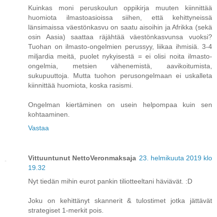
Kuinkas moni peruskoulun oppikirja muuten kiinnittää
huomiota ilmastoasioissa siihen, että kehittyneissä
länsimaissa väestönkasvu on saatu aisoihin ja Afrikka (sekä
osin Aasia) saattaa räjähtää väestönkasvunsa vuoksi?
Tuohan on ilmasto-ongelmien perussyy, liikaa ihmisiä. 3-4
miljardia meitä, puolet nykyisestä = ei olisi noita ilmasto-
ongelmia, metsien vähenemistä, aavikoitumista,
sukupuuttoja. Mutta tuohon perusongelmaan ei uskalleta
kiinnittää huomiota, koska rasismi.
Ongelman kiertäminen on usein helpompaa kuin sen
kohtaaminen.
Vastaa
Vittuuntunut NettoVeronmaksaja
23. helmikuuta 2019 klo
19.32
Nyt tiedän mihin eurot pankin tiliotteeltani häviävät. :D
Joku on kehittänyt skannerit & tulostimet jotka jättävät
strategiset 1-merkit pois.