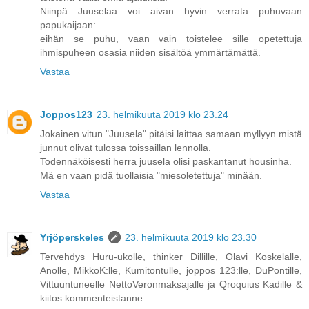
Niinpä Juuselaa voi aivan hyvin verrata puhuvaan
papukaijaan:
eihän se puhu, vaan vain toistelee sille opetettuja
ihmispuheen osasia niiden sisältöä ymmärtämättä.
Vastaa
Joppos123
23. helmikuuta 2019 klo 23.24
Jokainen vitun "Juusela" pitäisi laittaa samaan myllyyn mistä
junnut olivat tulossa toissaillan lennolla.
Todennäköisesti herra juusela olisi paskantanut housinha.
Mä en vaan pidä tuollaisia "miesoletettuja" minään.
Vastaa
Yrjöperskeles
23. helmikuuta 2019 klo 23.30
Tervehdys Huru-ukolle, thinker Dillille, Olavi Koskelalle,
Anolle, MikkoK:lle, Kumitontulle, joppos 123:lle, DuPontille,
Vittuuntuneelle NettoVeronmaksajalle ja Qroquius Kadille &
kiitos kommenteistanne.