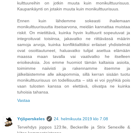
kulttuureihin on jotkin muuta kuin monikulttuurisuus.
Kaupankäynti on jotakin muuta kuin monikulttuurisuus.
Ennen kuin lähdemme sokeasti ihailemaan
monikulttuurisuutta itseisarvona, meidän kannattaa muistaa
riskit. On mietittävä, kuinka hyvin kulttuurit sopeutuvat ja
integroituvat toisiinsa, jakavatko ne riittävässä määrin
samoja arvoja, kuinka konfliktialttiiksi erilaiset yhdistelmät
ovat osoittautuneet, haluavatko tulijat asettua elämään
maassa maan tavalla vai vaativatko he itselleen
erioikeuksia. Jos emme huomiot tämän kaltaisia asioita,
toimimme naiivisti ja rakennamme itsemme ja
jälkeläistemme alle aikapommia, sillä kerran sisään tuotu
monikulttuurisuus on todellisuutta – sitä ei voi pyyhkiä pois
vaan tulosten kanssa on elettävä, olivatpa ne kuinka
tuhoisia tahansa.
Vastaa
Yrjöperskeles
24. helmikuuta 2019 klo 7.08
Tervehdys joppos 123:lle, Beckerille ja Strix Senexille &
kiitos kommenteistanne.