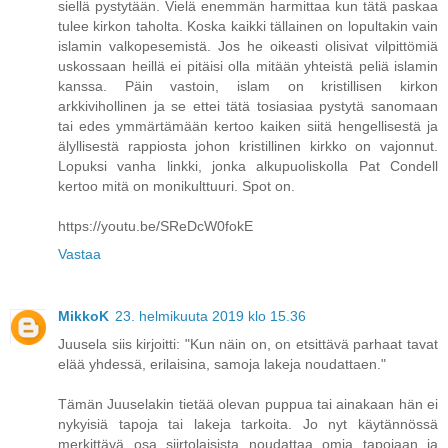
siellä pystytään. Vielä enemmän harmittaa kun tätä paskaa
tulee kirkon taholta. Koska kaikki tällainen on lopultakin vain
islamin valkopesemistä. Jos he oikeasti olisivat vilpittömiä
uskossaan heillä ei pitäisi olla mitään yhteistä peliä islamin
kanssa. Päin vastoin, islam on kristillisen kirkon
arkkivihollinen ja se ettei tätä tosiasiaa pystytä sanomaan
tai edes ymmärtämään kertoo kaiken siitä hengellisestä ja
älyllisestä rappiosta johon kristillinen kirkko on vajonnut.
Lopuksi vanha linkki, jonka alkupuoliskolla Pat Condell
kertoo mitä on monikulttuuri. Spot on.
https://youtu.be/SReDcW0fokE
Vastaa
MikkoK
23. helmikuuta 2019 klo 15.36
Juusela siis kirjoitti: "Kun näin on, on etsittävä parhaat tavat
elää yhdessä, erilaisina, samoja lakeja noudattaen."
Tämän Juuselakin tietää olevan puppua tai ainakaan hän ei
nykyisiä tapoja tai lakeja tarkoita. Jo nyt käytännössä
merkittävä osa siirtolaisista noudattaa omia tapojaan ja