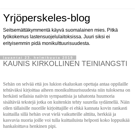
Yrjöperskeles-blog
Seitsemättäkymmentä käyvä suomalainen mies. Pitkä
työkokemus lastensuojelulaitoksissa. Juuri siksi ei
erityisemmin pidä monikulttuurisuudesta.
lauantai 23. helmikuuta 2019
KAUNIS KIRKOLLINEN TEINIANGSTI
Sehän on selvää että jos lukion ekaluokan opettaja antaa oppilaille
tehtäväksi kirjoittaa aiheen monikulttuurisuudesta niin tuloksena on
herkästi sellaisia naiivin sympaattisia ja tahatonta huumoria
sisältäviä tekstejä jotka on kuitenkin tehty suurella sydämellä. Näin
ollen tällaisille nuorille kirjoittajille ei ehkä kannata kovin rankasti
kuittailla sillä hehän ovat vielä vaikutteille alttiita, herkkiä ja
kasvavia nuoria joille voi tulla kuittailuista helposti koko loppuikää
hankaloittava henkinen pipi.