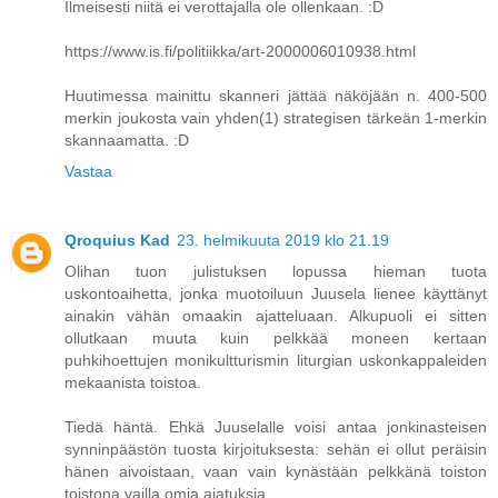
Ilmeisesti niitä ei verottajalla ole ollenkaan. :D
https://www.is.fi/politiikka/art-2000006010938.html
Huutimessa mainittu skanneri jättää näköjään n. 400-500
merkin joukosta vain yhden(1) strategisen tärkeän 1-merkin
skannaamatta. :D
Vastaa
Qroquius Kad
23. helmikuuta 2019 klo 21.19
Olihan tuon julistuksen lopussa hieman tuota
uskontoaihetta, jonka muotoiluun Juusela lienee käyttänyt
ainakin vähän omaakin ajatteluaan. Alkupuoli ei sitten
ollutkaan muuta kuin pelkkää moneen kertaan
puhkihoettujen monikultturismin liturgian uskonkappaleiden
mekaanista toistoa.
Tiedä häntä. Ehkä Juuselalle voisi antaa jonkinasteisen
synninpäästön tuosta kirjoituksesta: sehän ei ollut peräisin
hänen aivoistaan, vaan vain kynästään pelkkänä toiston
toistona vailla omia ajatuksia.