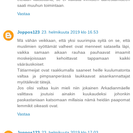
saati muuhun toimintaan.
Vastaa
Joppos123
23. helmikuuta 2019 klo 16.53
Mä vähän veikkaan, että yksi suurimpia syitä on se, että
muslimien syöttämät valheet ovat menneet satasella läpi,
vaikka samaan aikaan rauhaa pauhaavat imaamit
moskeijoissaan kehoittavat tappamaan kaikki
vääräuskoiset.
Tätiarmeijat ovat raakkumalla saaneet heille kuulumatonta
valtaa ja pimpsanperässä laukkaavat aisankannattajat
myötäilevät tätejä.
Jos olisi valtaa kuin mieli niin jokainen Arkadianmäelle
valittava joutuisi ainakin kuukaudeksi johonkin
paskastaniaan katsomaan millaisia nämä heidän paapomat
lemmikit oikeasti ovat.
Vastaa
Joppos123
23. helmikuuta 2019 klo 17.03