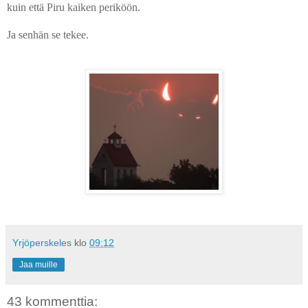
kuin että Piru kaiken periköön.
Ja senhän se tekee.
Yrjöperskeles
klo
09:12
Jaa muille
43 kommenttia: