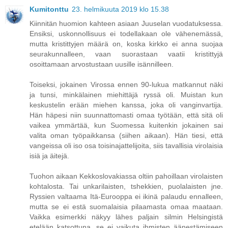
Kumitonttu
23. helmikuuta 2019 klo 15.38
Kiinnitän huomion kahteen asiaan Juuselan vuodatuksessa.
Ensiksi, uskonnollisuus ei todellakaan ole vähenemässä,
mutta kristittyjen määrä on, koska kirkko ei anna suojaa
seurakunnalleen, vaan suorastaan vaatii kristittyjä
osoittamaan arvostustaan uusille isännilleen.
Toiseksi, jokainen Virossa ennen 90-lukua matkannut näki
ja tunsi, minkälainen miehittäjä ryssä oli. Muistan kun
keskustelin erään miehen kanssa, joka oli vanginvartija.
Hän häpesi niin suunnattomasti omaa työtään, että sitä oli
vaikea ymmärtää, kun Suomessa kuitenkin jokainen sai
valita oman työpaikkansa (siihen aikaan). Hän tiesi, että
vangeissa oli iso osa toisinajattelijoita, siis tavallisia virolaisia
isiä ja äitejä.
Tuohon aikaan Kekkoslovakiassa oltiin pahoillaan virolaisten
kohtalosta. Tai unkarilaisten, tshekkien, puolalaisten jne.
Ryssien valtaama Itä-Eurooppa ei ikinä palaudu ennalleen,
mutta se ei estä suomalaisia pilaamasta omaa maataan.
Vaikka esimerkki näkyy lähes paljain silmin Helsingistä
etelään katsottuna, se ei vaikuta ihmisten äänestämiseen