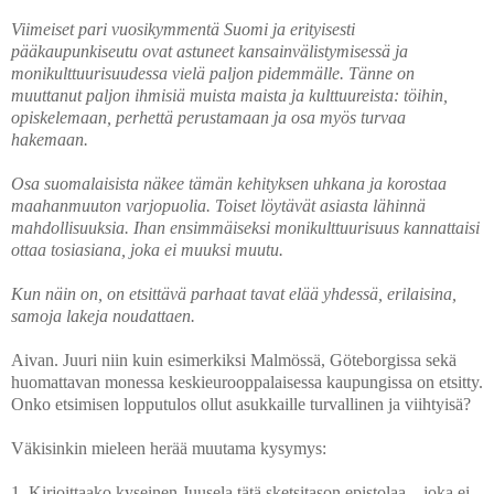
Viimeiset pari vuosikymmentä Suomi ja erityisesti
pääkaupunkiseutu ovat astuneet kansainvälistymisessä ja
monikulttuurisuudessa vielä paljon pidemmälle. Tänne on
muuttanut paljon ihmisiä muista maista ja kulttuureista: töihin,
opiskelemaan, perhettä perustamaan ja osa myös turvaa
hakemaan.
Osa suomalaisista näkee tämän kehityksen uhkana ja korostaa
maahanmuuton varjopuolia. Toiset löytävät asiasta lähinnä
mahdollisuuksia. Ihan ensimmäiseksi monikulttuurisuus kannattaisi
ottaa tosiasiana, joka ei muuksi muutu.
Kun näin on, on etsittävä parhaat tavat elää yhdessä, erilaisina,
samoja lakeja noudattaen.
Aivan. Juuri niin kuin esimerkiksi Malmössä, Göteborgissa sekä
huomattavan monessa keskieurooppalaisessa kaupungissa on etsitty.
Onko etsimisen lopputulos ollut asukkaille turvallinen ja viihtyisä?
Väkisinkin mieleen herää muutama kysymys:
1. Kirjoittaako kyseinen Juusela tätä sketsitason epistolaa – joka ei