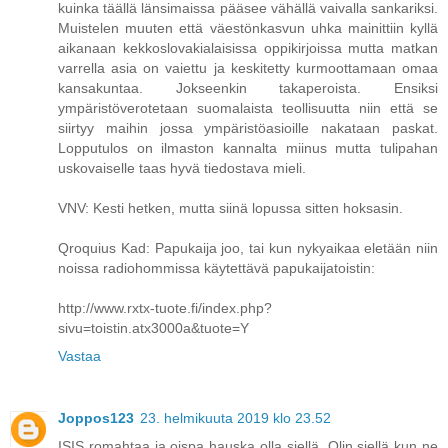
kuinka täällä länsimaissa pääsee vähällä vaivalla sankariksi.
Muistelen muuten että väestönkasvun uhka mainittiin kyllä
aikanaan kekkoslovakialaisissa oppikirjoissa mutta matkan
varrella asia on vaiettu ja keskitetty kurmoottamaan omaa
kansakuntaa. Jokseenkin takaperoista. Ensiksi
ympäristöverotetaan suomalaista teollisuutta niin että se
siirtyy maihin jossa ympäristöasioille nakataan paskat.
Lopputulos on ilmaston kannalta miinus mutta tulipahan
uskovaiselle taas hyvä tiedostava mieli.
VNV: Kesti hetken, mutta siinä lopussa sitten hoksasin.
Qroquius Kad: Papukaija joo, tai kun nykyaikaa eletään niin
noissa radiohommissa käytettävä papukaijatoistin:
http://www.rxtx-tuote.fi/index.php?
sivu=toistin.atx3000a&tuote=Y
Vastaa
Joppos123
23. helmikuuta 2019 klo 23.52
ISIS romahtaa ja oispa hauska olla siellä. Olin siellä kun ne