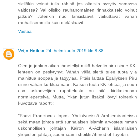
sielläkin voinut tulla rähinä jos oltaisiin pysytty samassa
valtiossa? Vai olisiko rauhanomainen rinnakkaiselo voinut
jatkua? Jotenkin nuo länsislaavit vaikuttavat vähän
rauhallisemmilta kuin eteläslaavit.
Vastaa
Veijo Hoikka
24. helmikuuta 2019 klo 8.38
Olen jo jonkun aikaa ihmetellyt mikä helvetin piru sinne KK-
lehteen on pesiytynyt. Vähän väliä sieltä tulee tuota yllä
mainittua soopaa ja taqyyiaa. Pitäis laittaa Epäilyksen Piru
sinne vähän kurkkaamaan. Katsoin tuota KK-lehteä, ja suuri
osa uskonveljien rupattelusta on sitä kirkkokansan
normilepertelyä. Mutta, Ykän jutun lisäksi löytyi toinenkin
kuvottava raportti:
"Paavi Franciscus tapasi Yhdistyneissä Arabiemiraateissa
sekä maan johtoa että sunnalaisen islamin arvostetuimman
uskonnollisen johtajan Kairon Al-Azharin islamilaisen
yliopiston johtaja, suurimaami sheikki Ahmed el-Tayebin.