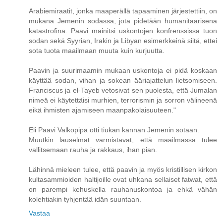
Arabiemiraatit, jonka maaperällä tapaaminen järjestettiin, on
mukana Jemenin sodassa, jota pidetään humanitaarisena
katastrofina. Paavi mainitsi uskontojen konfrenssissa tuon
sodan sekä Syyrian, Irakin ja Libyan esimerkkeinä siitä, ettei
sota tuota maailmaan muuta kuin kurjuutta.
Paavin ja suurimaamin mukaan uskontoja ei pidä koskaan
käyttää sodan, vihan ja sokean ääriajattelun lietsomiseen.
Franciscus ja el-Tayeb vetosivat sen puolesta, että Jumalan
nimeä ei käytettäisi murhien, terrorismin ja sorron välineenä
eikä ihmisten ajamiseen maanpakolaisuuteen."
Eli Paavi Valkopipa otti tiukan kannan Jemenin sotaan.
Muutkin lauselmat varmistavat, että maailmassa tulee
vallitsemaan rauha ja rakkaus, ihan pian.
Lähinnä mieleen tulee, että paavin ja myös kristillisen kirkon
kultasammioiden haltijoille ovat uhkana sellaiset fatwat, että
on parempi kehuskella rauhanuskontoa ja ehkä vähän
kolehtiakin tyhjentää idän suuntaan.
Vastaa