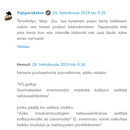
Yrjöperskeles
24. helmikuuta 2019 klo 9.15
Tervehdys, Veijo. Juu, tuo kyseinen paavi kerta kaikkiaan
uskoo sen toisen posken kääntämiseen. Tajuamatta että
joka kerta kun sen islamille käännät niin uusi läsäri tulee
aivan varmasti.
Vastaa
Hemuli
24. helmikuuta 2019 klo 9.34
Hesarin puolueetonta journalisimia, pikku otsikko:
"HS-gallup:
Suomalaisten enemmistön mielestä kulttuuri selittää
seksuaali­rikoksia",
jonka päällä iso seliitvä otsikko:
"Voiko maahanmuuttajien seksuaalirikoksia selittää
kulttuurieroilla tai uskonnolla? Ei, enemmän voivat vaikuttaa
heikko koulutus ja miehisyyden pönkittäminen"