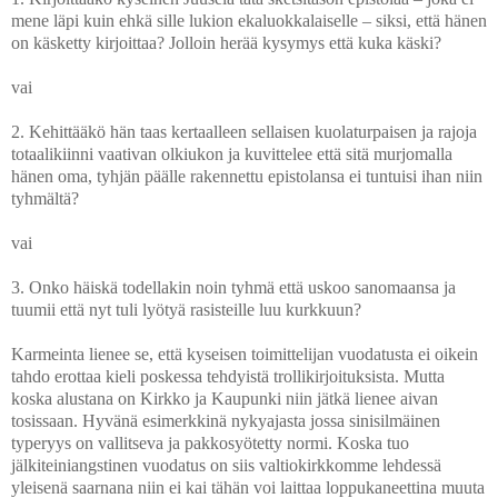
mene läpi kuin ehkä sille lukion ekaluokkalaiselle – siksi, että hänen
on käsketty kirjoittaa? Jolloin herää kysymys että kuka käski?
vai
2. Kehittääkö hän taas kertaalleen sellaisen kuolaturpaisen ja rajoja
totaalikiinni vaativan olkiukon ja kuvittelee että sitä murjomalla
hänen oma, tyhjän päälle rakennettu epistolansa ei tuntuisi ihan niin
tyhmältä?
vai
3. Onko häiskä todellakin noin tyhmä että uskoo sanomaansa ja
tuumii että nyt tuli lyötyä rasisteille luu kurkkuun?
Karmeinta lienee se, että kyseisen toimittelijan vuodatusta ei oikein
tahdo erottaa kieli poskessa tehdyistä trollikirjoituksista. Mutta
koska alustana on Kirkko ja Kaupunki niin jätkä lienee aivan
tosissaan. Hyvänä esimerkkinä nykyajasta jossa sinisilmäinen
typeryys on vallitseva ja pakkosyötetty normi. Koska tuo
jälkiteiniangstinen vuodatus on siis valtiokirkkomme lehdessä
yleisenä saarnana niin ei kai tähän voi laittaa loppukaneettina muuta