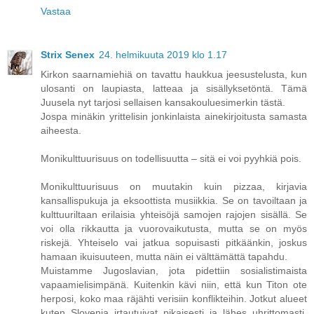
Vastaa
Strix Senex
24. helmikuuta 2019 klo 1.17
Kirkon saarnamiehiä on tavattu haukkua jeesustelusta, kun
ulosanti on laupiasta, latteaa ja sisällyksetöntä. Tämä
Juusela nyt tarjosi sellaisen kansakouluesimerkin tästä.
Jospa minäkin yrittelisin jonkinlaista ainekirjoitusta samasta
aiheesta.
Monikulttuurisuus on todellisuutta – sitä ei voi pyyhkiä pois.
Monikulttuurisuus on muutakin kuin pizzaa, kirjavia
kansallispukuja ja eksoottista musiikkia. Se on tavoiltaan ja
kulttuuriltaan erilaisia yhteisöjä samojen rajojen sisällä. Se
voi olla rikkautta ja vuorovaikutusta, mutta se on myös
riskejä. Yhteiselo vai jatkua sopuisasti pitkäänkin, joskus
hamaan ikuisuuteen, mutta näin ei välttämättä tapahdu.
Muistamme Jugoslavian, jota pidettiin sosialistimaista
vapaamielisimpänä. Kuitenkin kävi niin, että kun Titon ote
herposi, koko maa räjähti verisiin konflikteihin. Jotkut alueet
kuten Slovenia irtautuivat pikaisesti ja lähes uhrittomasti.