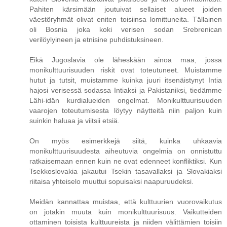
Pahiten kärsimään joutuivat sellaiset alueet joiden
väestöryhmät olivat eniten toisiinsa lomittuneita. Tällainen
oli Bosnia joka koki verisen sodan Srebrenican
verilöylyineen ja etnisine puhdistuksineen.
Eikä Jugoslavia ole läheskään ainoa maa, jossa
monikulttuurisuuden riskit ovat toteutuneet. Muistamme
hutut ja tutsit, muistamme kuinka juuri itsenäistynyt Intia
hajosi verisessä sodassa Intiaksi ja Pakistaniksi, tiedämme
Lähi-idän kurdialueiden ongelmat. Monikulttuurisuuden
vaarojen toteutumisesta löytyy näytteitä niin paljon kuin
suinkin haluaa ja viitsii etsiä.
On myös esimerkkejä siitä, kuinka uhkaavia
monikulttuurisuudesta aiheutuvia ongelmia on onnistuttu
ratkaisemaan ennen kuin ne ovat edenneet konfliktiksi. Kun
Tsekkoslovakia jakautui Tsekin tasavallaksi ja Slovakiaksi
riitaisa yhteiselo muuttui sopuisaksi naapuruudeksi.
Meidän kannattaa muistaa, että kulttuurien vuorovaikutus
on jotakin muuta kuin monikulttuurisuus. Vaikutteiden
ottaminen toisista kulttuureista ja niiden välittämien toisiin