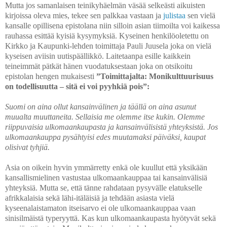
Mutta jos samanlaisen teinikyhäelmän väsää selkeästi aikuisten
kirjoissa oleva mies, tekee sen palkkaa vastaan ja
julistaa
sen vielä
kansalle opillisena epistolana niin silloin asian tiimoilta voi kaikessa
rauhassa esittää kyisiä kysymyksiä. Kyseinen henkilöoletettu on
Kirkko ja Kaupunki-lehden toimittaja Pauli Juusela joka on vielä
kyseisen aviisin uutispäällikkö. Laitetaanpa esille kaikkein
teineimmät pätkät hänen vuodatuksestaan joka on otsikoitu
epistolan hengen mukaisesti
”Toimittajalta: Monikulttuurisuus
on todellisuutta – sitä ei voi pyyhkiä pois”:
Suomi on aina ollut kansainvälinen ja täällä on aina asunut
muualta muuttaneita. Sellaisia me olemme itse kukin. Olemme
riippuvaisia ulkomaankaupasta ja kansainvälisistä yhteyksistä. Jos
ulkomaankauppa pysähtyisi edes muutamaksi päiväksi, kaupat
olisivat tyhjiä.
Asia on oikein hyvin ymmärretty enkä ole kuullut että yksikään
kansallismielinen vastustaa ulkomaankauppaa tai kansainvälisiä
yhteyksiä. Mutta se, että tänne rahdataan pysyvälle elatukselle
afrikkalaisia sekä lähi-itäläisiä ja tehdään asiasta vielä
kyseenalaistamaton itseisarvo ei ole ulkomaankauppaa vaan
sinisilmäistä typeryyttä. Kas kun ulkomaankaupasta hyötyvät sekä