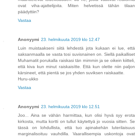
ovat viha-ajattelijoita. Miten helvetissä tähän tilaan
päädyttiin?
Vastaa
Anonyymi
23. helmikuuta 2019 klo 12.47
Luin muistaakseni siitä lehdestä jota kukaan ei lue, että
saksanmaalla se vasta tosi suvisnainen on. Siellä paikalliset
Muhamatit porukalla raiskasi tän mimmin ja se oikein kiitteli,
että kiva kun minut raiskaisítte. Että kun olette niin paljon
kärsineet, että pientä se jos yhden suviksen raiskaatte.
Huru-ukko
Vastaa
Anonyymi
23. helmikuuta 2019 klo 12.51
Joo... Aina se vähän harmittaa, kun olisi hyvä syy erota
kirkosta, mutta kortti on tullut käytettyä jo vuosia sitten. Se
tässä on lohdullista, että tuo apinakehän luterilaisuus
marginalisoituu vauhdilla. Vaarallisempia uskontoja ovat