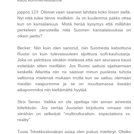
joppos 123: Olisivat vaan saaneet lahdata koko lössin siellä.
Nyt niitä tulee tänne meillekin. Ja on kuulemma pakko ottaa
kun on kansalaisuus. Mistä herää kysymys että millähän
perkeleen perusteilla niitä Suomen kansalaisuuksia on
oikein jaettu?
Becker: Niin kuin olen sanonut, niin Suomesta katsottuna
Ruotsi on kuin tulevaisuuteen sijoittuva scifi-kauhusarja.
Joka on pelottava siinäkin mielessä että sen seuraava kausi
esitetään sitten meilläkin. Jos Ruotsi sattuisi sijaitsemaan
keskellä Atlanttia niin ne saisivat minun puolesta tuhota
valtionsa mielensä mukaan mutta kun se sattuu olemaan
meidän naapurimme ja se on muuttamassa itseään
aikapommiksi niin kieltämättä hyytää.
Strix Senex: Vaikka en ole opettaja niin annan aineesta
kiitettävän. Jos vertaa Juuselan kirjoitusta omaasi niin
siinähän on selkeästi ”multiculturalism: expectations vs.
reality”.
Tuota Tshekkoslovakian asiaa olen joskus miettinyt. Olisiko