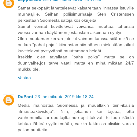
Samat sekopäät lähetteleevät kalsareitaan linnassa istuville
murhaajille. Saihan poliisimurhaaja Sten Cristenssen
pelkästään Suomesta satoja kosiokirjeitä.
Samat voimat kuvittelevat voivansa muuttaa tuhansia
vuosia vanhan käytännön josta islam aikoinaan syntyi.
Olen muutaman kerran jutellut vaimoni kanssa siitä mikä se
on kun "pahat pojat" kiinnostaa niin hänen mielestään jotkut
kuvittelevat pystyvänsä muuttamaan heidät.
Itsekkin olen tavallaan "paha poika" mutta se on
duunivaihe,jos tarve vaatii mutta en minä mikään 24/7
mulkku ole.
Vastaa
DuPont
23. helmikuuta 2019 klo 18.24
Media mainostaa Suomessa ja muuallakin teini-ikäisiä
"ilmastoaktivisteja". Niin, jokainen kai tajuaa, että
vanhemmilta tai opettajilta nuo opit tulevat. Ei tuon ikäistä
kehtaa lähteä syyttelemään, vaikka faktoissa olisikin varsin
paljon puutteita.