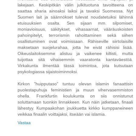
lakejaan. Keskipitkän välin julkituotuna tavoitteena on
saattaa sharia ainoaksi laiksi ja tavaksi Suomessa. Nyt
Suomen lait ja säännökset tulevat noudatetuiksi lähinnä
etuisuuksien osalta. Sen sijaan mm. silpomiset,
moniavioisuus, säkitykset, vihasaarnat, vääräuskoisten
pahoinpitelyt, terrorismin rahoittaminen sekä siihen
osallistuminen ovat voimissaan. Rähiseville siirtolaisille
maksetaan suojelurahaa, jotta he eivät rähisisi lisää.
Oikeuslaitoksemme alistuu ja vaikenee kiltisti, mutta
tuijottaa sitä vihaisemmin vaaratonta kantaväestöä.
Virkakunta ilmentää tässä toimintoa, jota kutsutaan
psykologiassa sijaistoiminnoksi.
Kirkon "huipputaso" tuntuu olevan islamin fanaattisin
puolestapuhuja feministien ja muun vihervasemmiston
ohella. Frankfurtin koulukunta on siis onnistunut
soluttamaan tuonkin linnakkeen. Kun näin jatketaan, finaali
lähestyy. Kumpaakohan joukkuetta kirkko kumppaneineen
veikkaa finaalin voittajaksi, itseään vai islamia.
Vastaa