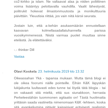
co2-kirkko ja islam. Ne valtaavat alaa ja niiden poliittinen
voima lisääntyy pelottavalla vauhdilla. Vaalit lähestyvät,
politrukit hokevat ilmastonmuutosta ja monikulttuuria
päivittäin. Yleuutisia riittää, jos vain niitä kärsii seurata.
Jostain luin, että a-kehän asukasmäärän ennustellaan
kasvavan kolmellasadallatuhannella parissa
vuosikymmenessä. Niistä varmaa puolet muuttaa sinne
etelästä. Ja elätettäväksi.
-.- thinker Dill
Vastaa
Olavi Koskela
23. helmikuuta 2019 klo 13.32
Oikeassahan Ykä - tapansa mukaan. Mutta tämä blogi ei
ole oikea foorumi näille pointeille. Eihän K&K läpyskän
lukijakunta luultavasti edes tunne tai löydä tätä blogia - tai
on vakaasti sitä mieltä, että sus siunakkoon, herrasta
Perkeleestähän tuommonen agitaatio on! Tästä huolimatta
yrittäisin saada vastinetta nimenomaan K&K -lehteen, koska
sitä evankeliumina pitävät kaipaisivat erityisesti realismin