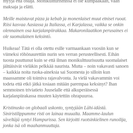
myyjä että ostaja. Monikultturismissa ei ole kumpaakaan, vaan
maksaja ja elätti.
Meille maistuvat pizza ja kebab ja monenlaiset muut etniset ruoat.
Riisi kasvaa Aasiassa ja Italiassa, ei Karjalassa, vaikka se onkin
olennainen osa karjalanpiirakkaa. Makaronilaatikon perusaines ei
ole suomalainen keksintö.
Huikeaa! Tätä ei olla otettu esille varmaankaan vuosiin kun se
viimeksi röhönaurettiin nurin sen verran perusteellisesti. Eihän
tuosta puuttunut kuin se että ilman monikulttuurisuutta suomalaiset
jälttäisivät vieläkin pelkkää naurista. Mutta – noin vakavasti sanoen
– kaikkia noita ruoka-aineksia sai Suomesta jo silloin kun
maassamme oli toimiva rajavalvonta. Ja vielä vakavammin voi
todeta että etkö jätkä tosiaan mitään parempaa keksinyt? Ihan
semmoinen triviatieto Juuselalle että alkuperäisessä
karjalanpiirakassa muuten käytettiin ohrapuuroa.
Kristinusko on globaali uskonto, syntyjään Lähi-idästä.
Siniristilippumme risti on lainaa muualta. Maamme-laulun
säveltäjä syntyi Hampurissa. Sen kirjoitti ruotsinkielinen runoilija,
jonka isä oli maahanmuuttaja.