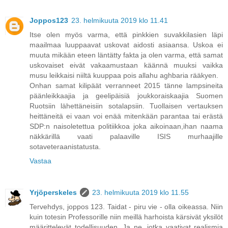
Joppos123
23. helmikuuta 2019 klo 11.41
Itse olen myös varma, että pinkkien suvakkilasien läpi
maailmaa luuppaavat uskovat aidosti asiaansa. Uskoa ei
muuta mikään eteen läntätty fakta ja olen varma, että samat
uskovaiset eivät vakaamustaan käännä muuksi vaikka
musu leikkaisi niiltä kuuppaa pois allahu aghbaria rääkyen.
Onhan samat kilipäät verranneet 2015 tänne lampsineita
päänleikkaajia ja geelipäisiä joukkoraiskaajia Suomen
Ruotsiin lähettäneisiin sotalapsiin. Tuollaisen vertauksen
heittäneitä ei vaan voi enää mitenkään parantaa tai erästä
SDP:n naisoletettua politiikkoa joka aikoinaan,ihan naama
näkkärillä vaati palaaville ISIS murhaajille
sotaveteraanistatusta.
Vastaa
Yrjöperskeles
23. helmikuuta 2019 klo 11.55
Tervehdys, joppos 123. Taidat - piru vie - olla oikeassa. Niin
kuin totesin Professorille niin meillä harhoista kärsivät yksilöt
määrittelevät todellisuuden. Ja ne, jotka vaativat realismia